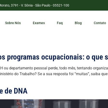
Morato, 3791 - V. Sônia - São Paulo - 05521-100
Sobre Nós
Exames
Faq
Blog
Contato
s programas ocupacionais: o que s
RH ou departamento pessoal perde, todo mês, tentando organiza
inistério do Trabalho? Se a sua resposta foi “muitas”, saiba que
me de DNA