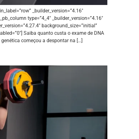
in_label=”row” _builder_version=”4.16″
t_pb_column type=”4_4″ _builder_version=”4.16″
r_version=”4.27.4″ background_size=”initial”
enabled=”0″] Saiba quanto custa o exame de DNA
o genética começou a despontar na […]