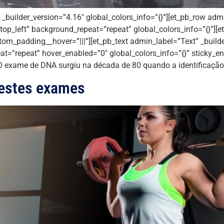
” _builder_version=”4.16″ global_colors_info=”{}”][et_pb_row adm
top_left” background_repeat=”repeat” global_colors_info=”{}”][e
tom_padding__hover=”|||”][et_pb_text admin_label=”Text” _builde
at=”repeat” hover_enabled=”0″ global_colors_info=”{}” sticky_
 O exame de DNA surgiu na década de 80 quando a identificaçã
a estes exames