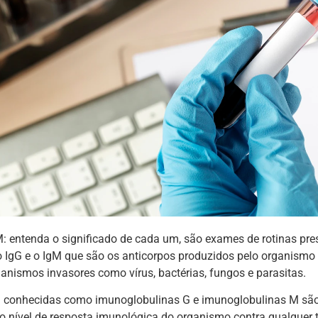
M: entenda o significado de cada um, são exames de rotinas pre
o IgG e o IgM que são os anticorpos produzidos pelo organism
anismos invasores como vírus, bactérias, fungos e parasitas.
conhecidas como imunoglobulinas G e imunoglobulinas M são 
o nível de resposta imunológica do organismo contra qualquer t