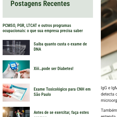
Postagens Recentes
PCMSO, PGR, LTCAT e outros programas
ocupacionais: o que sua empresa precisa saber
Saiba quanto custa o exame de
DNA
Xiii…pode ser Diabetes!
IgG e Ig
Exame Toxicológico para CNH em
detecta 
São Paulo
microorg
Também 
Antes de se exercitar, faça estes
entenda 