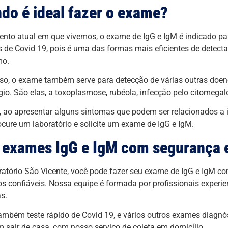
do é ideal fazer o exame?
to atual em que vivemos, o exame de IgG e IgM é indicado pa
 de Covid 19, pois é uma das formas mais eficientes de detecta
mo.
so, o exame também serve para detecção de várias outras doe
gio. São elas, a toxoplasmose, rubéola, infecção pelo citomegalov
, ao apresentar alguns sintomas que podem ser relacionados a i
rocure um laboratório e solicite um exame de IgG e IgM.
 exames IgG e IgM com segurança e
atório São Vicente, você pode fazer seu exame de IgG e IgM co
os confiáveis. Nossa equipe é formada por profissionais experie
as.
mbém teste rápido de Covid 19, e vários outros exames diagnós
m sair de casa, com nosso serviço de coleta em domicílio.