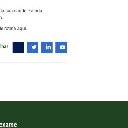
 da sua saúde e ainda
a.
 rotina aqui.
lhar
 exame