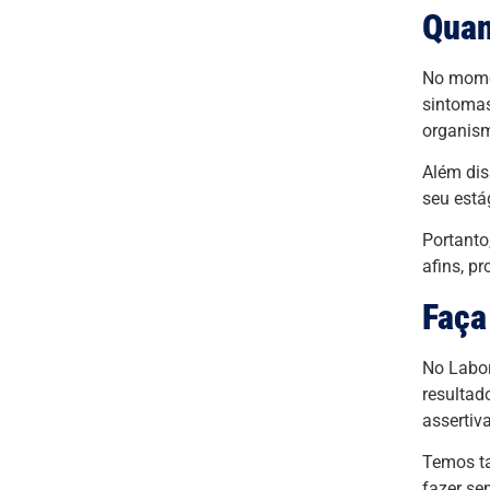
Quan
No momen
sintomas
organis
Além dis
seu está
Portanto
afins, p
Faça
No Labor
resultad
assertiv
Temos ta
fazer se