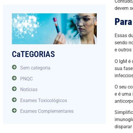
Contudo,
devem se
Para
Essas du
sendo no
e outros
CaTEGORIAS
O IgM é 
Sem categoria
sua fase
infeccio
PNQC
O seu co
Notícias
e é uma 
Exames Toxicológicos
anticorp
Exames Complementares
Simplifi
imunoglo
disparar