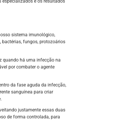
s especializados e os resultados
nosso sistema imunológico,
 bactérias, fungos, protozoários
duz quando há uma infecção na
ável por combater o agente
entro da fase aguda da infecção,
rente sanguínea para criar
.
oveitando justamente essas duas
oso de forma controlada, para