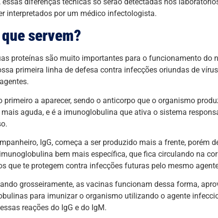
 essas diferenças técnicas só serão detectadas nos laboratório
r interpretados por um médico infectologista.
 que servem?
as proteínas são muito importantes para o funcionamento do 
ssa primeira linha de defesa contra infecções oriundas de vírus,
 agentes.
o primeiro a aparecer, sendo o anticorpo que o organismo pro
 mais aguda, e é a imunoglobulina que ativa o sistema respons
so.
mpanheiro, IgG, começa a ser produzido mais a frente, porém d
imunoglobulina bem mais específica, que fica circulando na cor
os que te protegem contra infecções futuras pelo mesmo agente
cando grosseiramente, as vacinas funcionam dessa forma, apr
bulinas para imunizar o organismo utilizando o agente infecci
 essas reações do IgG e do IgM.