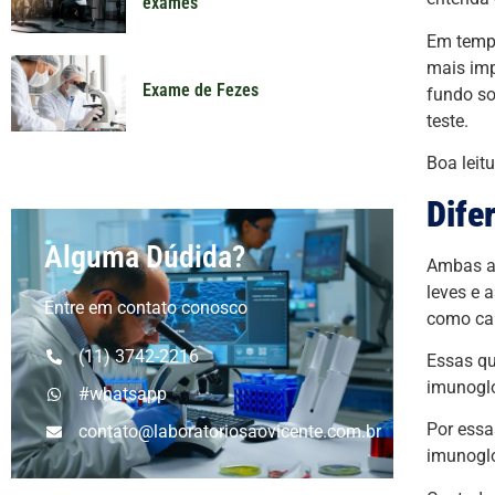
exames
Em tempo
mais imp
Exame de Fezes
fundo so
teste.
Boa leitu
Dife
Alguma Dúdida?
Ambas as
leves e 
Entre em contato conosco
como car
(11) 3742-2216
Essas qu
imunoglo
#whatsapp
Por essa
contato@laboratoriosaovicente.com.br
imunoglo