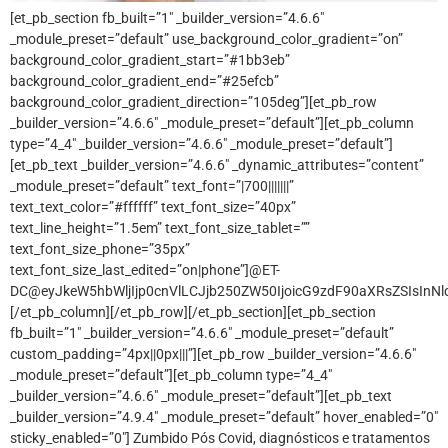
[et_pb_section fb_built=”1″ _builder_version=”4.6.6″
_module_preset=”default” use_background_color_gradient=”on”
background_color_gradient_start=”#1bb3eb”
background_color_gradient_end=”#25efcb”
background_color_gradient_direction=”105deg”][et_pb_row
_builder_version=”4.6.6″ _module_preset=”default”][et_pb_column
type=”4_4″ _builder_version=”4.6.6″ _module_preset=”default”]
[et_pb_text _builder_version=”4.6.6″ _dynamic_attributes=”content”
_module_preset=”default” text_font=”|700|||||||”
text_text_color=”#ffffff” text_font_size=”40px”
text_line_height=”1.5em” text_font_size_tablet=””
text_font_size_phone=”35px”
text_font_size_last_edited=”on|phone”]@ET-
DC@eyJkeW5hbWljIjp0cnVlLCJjb250ZW50IjoicG9zdF90aXRsZSIsInNld
[/et_pb_column][/et_pb_row][/et_pb_section][et_pb_section
fb_built=”1″ _builder_version=”4.6.6″ _module_preset=”default”
custom_padding=”4px||0px|||”][et_pb_row _builder_version=”4.6.6″
_module_preset=”default”][et_pb_column type=”4_4″
_builder_version=”4.6.6″ _module_preset=”default”][et_pb_text
_builder_version=”4.9.4″ _module_preset=”default” hover_enabled=”0″
sticky_enabled=”0″] Zumbido Pós Covid, diagnósticos e tratamentos