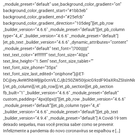
_module_preset=”default” use_background_color_gradient=”on”
background_color_gradient_start=”#1bb3eb”
background_color_gradient_end=”#25efcb”
background_color_gradient_direction=”105deg”][et_pb_row
_builder_version=”4.6.6″ _module_preset=”default”][et_pb_column
type=”4_4″ _builder_version=”4.6.6″ _module_preset=”default”]
[et_pb_text _builder_version=”4.6.6″ _dynamic_attributes=”content”
_module_preset=”default” text_font=”|700|||||||”
text_text_color=”#ffffff” text_font_size=”40px”
text_line_height=”1.5em” text_font_size_tablet=””
text_font_size_phone=”35px”
text_font_size_last_edited=”on|phone”]@ET-
DC@eyJkeW5hbWljIjp0cnVlLCJjb250ZW50IjoicG9zdF90aXRsZSIsInNld
[/et_pb_column][/et_pb_row][/et_pb_section][et_pb_section
fb_built=”1″ _builder_version=”4.6.6″ _module_preset=”default”
custom_padding=”4px||0px|||”][et_pb_row _builder_version=”4.6.6″
_module_preset=”default”][et_pb_column type=”4_4″
_builder_version=”4.6.6″ _module_preset=”default”][et_pb_text
_builder_version=”4.9.4″ _module_preset=”default”] A Covid-19 tem
deixado sequelas, mas você precisa saber como se prevenir.
Infelizmente a pandemia do novo coronavírus se espalhou e […]