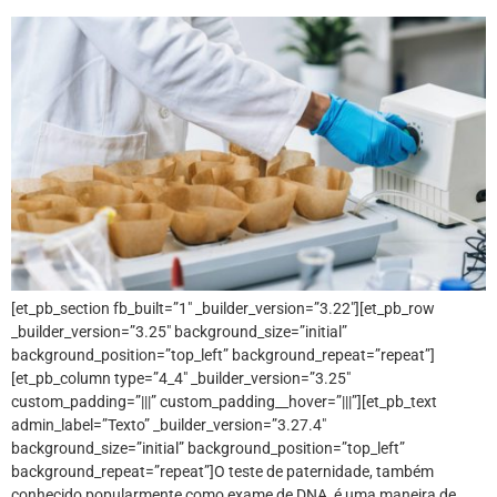
[et_pb_section fb_built=”1″ _builder_version=”3.22″][et_pb_row
_builder_version=”3.25″ background_size=”initial”
background_position=”top_left” background_repeat=”repeat”]
[et_pb_column type=”4_4″ _builder_version=”3.25″
custom_padding=”|||” custom_padding__hover=”|||”][et_pb_text
admin_label=”Texto” _builder_version=”3.27.4″
background_size=”initial” background_position=”top_left”
background_repeat=”repeat”]O teste de paternidade, também
conhecido popularmente como exame de DNA, é uma maneira de