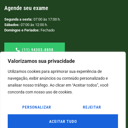
Agende seu exame
Segunda a sexta:
07:00 às 17:00 h.
Sábados:
07:00 às 12:00 h.
Domingos e Feriados:
Fechado
(11) 94303‑8808
Valorizamos sua privacidade
Utilizamos cookies para aprimorar sua experiência de
navegação, exibir anúncios ou conteúdo personalizado e
analisar nosso tráfego. Ao clicar em “Aceitar todos”, você
concorda com nosso uso de cookies.
PERSONALIZAR
REJEITAR
© COPYRIGHT
2026
→ LABORATÓRIO SÃO VICENTE → POR: CONEKI - SOLUÇÕES DIGITAIS |
CRIAÇÃO DE SITES
ACEITAR TUDO