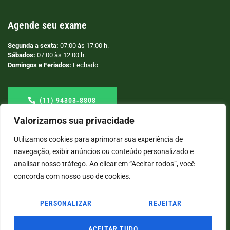
Agende seu exame
Segunda a sexta:
07:00 às 17:00 h.
Sábados:
07:00 às 12:00 h.
Domingos e Feriados:
Fechado
(11) 94303‑8808
Valorizamos sua privacidade
Utilizamos cookies para aprimorar sua experiência de
navegação, exibir anúncios ou conteúdo personalizado e
analisar nosso tráfego. Ao clicar em “Aceitar todos”, você
concorda com nosso uso de cookies.
PERSONALIZAR
REJEITAR
© COPYRIGHT
2026
→ LABORATÓRIO SÃO VICENTE → POR: CONEKI - SOLUÇÕES DIGITAIS |
CRIAÇÃO DE SITES
ACEITAR TUDO