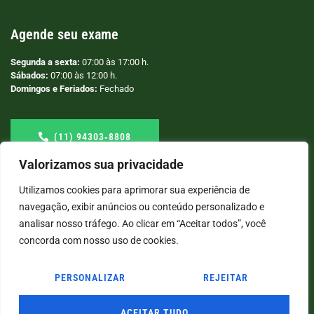
Agende seu exame
Segunda a sexta:
07:00 às 17:00 h.
Sábados:
07:00 às 12:00 h.
Domingos e Feriados:
Fechado
(11) 94303‑8808
Valorizamos sua privacidade
Utilizamos cookies para aprimorar sua experiência de
navegação, exibir anúncios ou conteúdo personalizado e
analisar nosso tráfego. Ao clicar em “Aceitar todos”, você
concorda com nosso uso de cookies.
PERSONALIZAR
REJEITAR
© COPYRIGHT
2026
→ LABORATÓRIO SÃO VICENTE → POR: CONEKI - SOLUÇÕES DIGITAIS |
CRIAÇÃO DE SITES
ACEITAR TUDO