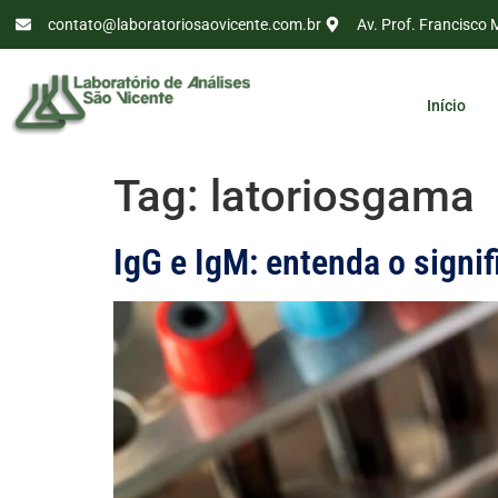
contato@laboratoriosaovicente.com.br
Av. Prof. Francisco 
Início
Tag:
latoriosgama
IgG e IgM: entenda o signi