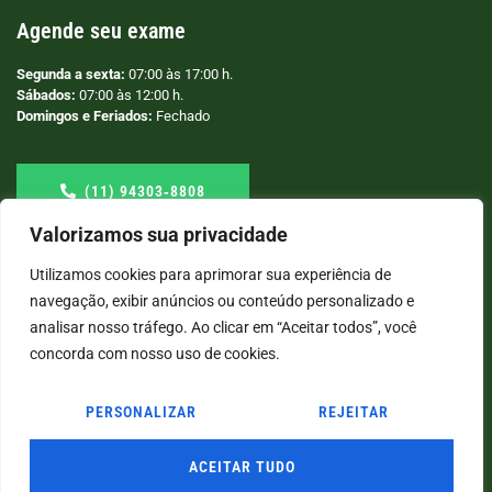
Agende seu exame
Segunda a sexta:
07:00 às 17:00 h.
Sábados:
07:00 às 12:00 h.
Domingos e Feriados:
Fechado
(11) 94303‑8808
Valorizamos sua privacidade
Utilizamos cookies para aprimorar sua experiência de
navegação, exibir anúncios ou conteúdo personalizado e
analisar nosso tráfego. Ao clicar em “Aceitar todos”, você
concorda com nosso uso de cookies.
PERSONALIZAR
REJEITAR
© COPYRIGHT
2026
→ LABORATÓRIO SÃO VICENTE → POR: CONEKI - SOLUÇÕES DIGITAIS |
CRIAÇÃO DE SITES
ACEITAR TUDO