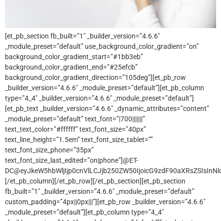
[et_pb_section fb_built=”1″ _builder_version=”4.6.6″
_module_preset=”default” use_background_color_gradient=”on”
background_color_gradient_start=”#1bb3eb”
background_color_gradient_end=”#25efcb”
background_color_gradient_direction=”105deg”][et_pb_row
_builder_version=”4.6.6″ _module_preset=”default”][et_pb_column
type=”4_4″ _builder_version=”4.6.6″ _module_preset=”default”]
[et_pb_text _builder_version=”4.6.6″ _dynamic_attributes=”content”
_module_preset=”default” text_font=”|700|||||||”
text_text_color=”#ffffff” text_font_size=”40px”
text_line_height=”1.5em” text_font_size_tablet=””
text_font_size_phone=”35px”
text_font_size_last_edited=”on|phone”]@ET-
DC@eyJkeW5hbWljIjp0cnVlLCJjb250ZW50IjoicG9zdF90aXRsZSIsInNld
[/et_pb_column][/et_pb_row][/et_pb_section][et_pb_section
fb_built=”1″ _builder_version=”4.6.6″ _module_preset=”default”
custom_padding=”4px||0px|||”][et_pb_row _builder_version=”4.6.6″
_module_preset=”default”][et_pb_column type=”4_4″