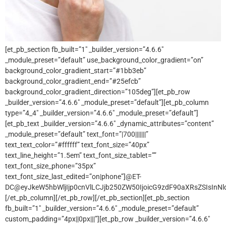
[et_pb_section fb_built=”1″ _builder_version=”4.6.6″
_module_preset=”default” use_background_color_gradient=”on”
background_color_gradient_start=”#1bb3eb”
background_color_gradient_end=”#25efcb”
background_color_gradient_direction=”105deg”][et_pb_row
_builder_version=”4.6.6″ _module_preset=”default”][et_pb_column
type=”4_4″ _builder_version=”4.6.6″ _module_preset=”default”]
[et_pb_text _builder_version=”4.6.6″ _dynamic_attributes=”content”
_module_preset=”default” text_font=”|700|||||||”
text_text_color=”#ffffff” text_font_size=”40px”
text_line_height=”1.5em” text_font_size_tablet=””
text_font_size_phone=”35px”
text_font_size_last_edited=”on|phone”]@ET-
DC@eyJkeW5hbWljIjp0cnVlLCJjb250ZW50IjoicG9zdF90aXRsZSIsInNld
[/et_pb_column][/et_pb_row][/et_pb_section][et_pb_section
fb_built=”1″ _builder_version=”4.6.6″ _module_preset=”default”
custom_padding=”4px||0px|||”][et_pb_row _builder_version=”4.6.6″