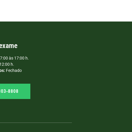
 exame
7:00 às 17:00 h.
12:00 h.
os:
Fechado
303‑8808