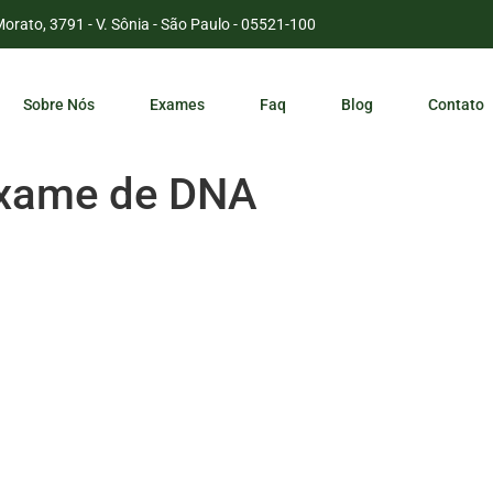
Morato, 3791 - V. Sônia - São Paulo - 05521-100
Sobre Nós
Exames
Faq
Blog
Contato
exame de DNA