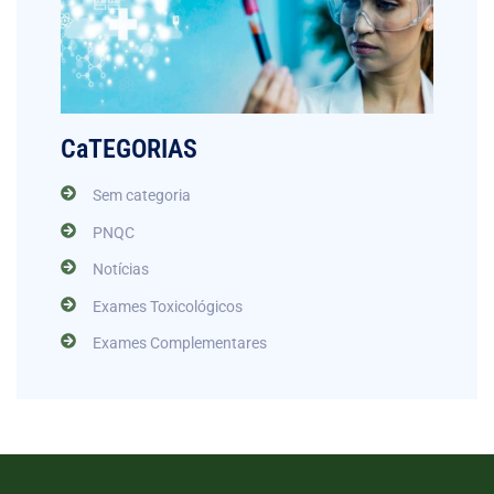
CaTEGORIAS
Sem categoria
PNQC
Notícias
Exames Toxicológicos
Exames Complementares