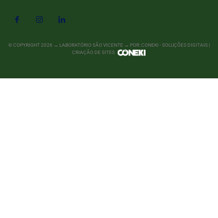
© COPYRIGHT
2026
→ LABORATÓRIO SÃO VICENTE → POR: CONEKI - SOLUÇÕES DIGITAIS |
CRIAÇÃO DE SITES