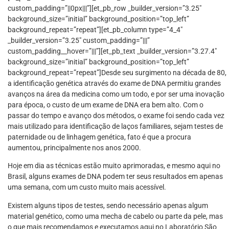
custom_padding=”||0px|||”][et_pb_row _builder_version=”3.25″
background_size=”initial” background_position=”top_left”
background_repeat=”repeat”][et_pb_column type=”4_4″
_builder_version=”3.25″ custom_padding=”|||”
custom_padding__hover=”|||”][et_pb_text _builder_version=”3.27.4″
background_size=”initial” background_position=”top_left”
background_repeat=”repeat”]Desde seu surgimento na década de 80,
a identificação genética através do exame de DNA permitiu grandes
avanços na área da medicina como um todo, e por ser uma inovação
para época, o custo de um exame de DNA era bem alto. Com o
passar do tempo e avanço dos métodos, o exame foi sendo cada vez
mais utilizado para identificação de laços familiares, sejam testes de
paternidade ou de linhagem genética, fato é que a procura
aumentou, principalmente nos anos 2000.
Hoje em dia as técnicas estão muito aprimoradas, e mesmo aqui no
Brasil, alguns exames de DNA podem ter seus resultados em apenas
uma semana, com um custo muito mais acessível.
Existem alguns tipos de testes, sendo necessário apenas algum
material genético, como uma mecha de cabelo ou parte da pele, mas
o que mais recomendamos e executamos aqui no Laboratório São