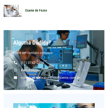
Exame de Fezes
Alguma Dúdida?
Entre em contato conosco
(11) 3742-2216
#whatsapp
contato@laboratoriosaovicente.com.br