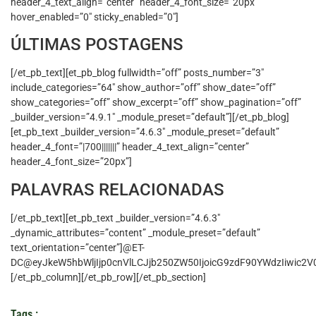
header_4_text_align=”center” header_4_font_size=”20px”
hover_enabled=”0″ sticky_enabled=”0″]
ÚLTIMAS POSTAGENS
[/et_pb_text][et_pb_blog fullwidth=”off” posts_number=”3″
include_categories=”64″ show_author=”off” show_date=”off”
show_categories=”off” show_excerpt=”off” show_pagination=”off”
_builder_version=”4.9.1″ _module_preset=”default”][/et_pb_blog]
[et_pb_text _builder_version=”4.6.3″ _module_preset=”default”
header_4_font=”|700|||||||” header_4_text_align=”center”
header_4_font_size=”20px”]
PALAVRAS RELACIONADAS
[/et_pb_text][et_pb_text _builder_version=”4.6.3″
_dynamic_attributes=”content” _module_preset=”default”
text_orientation=”center”]@ET-
DC@eyJkeW5hbWljIjp0cnVlLCJjb250ZW50IjoicG9zdF90YWdzIiwic2V0
[/et_pb_column][/et_pb_row][/et_pb_section]
Tags :