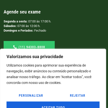
Agende seu exame
Segunda a sexta:
07:00 às 17:00 h.
Sábados:
07:00 às 12:00 h.
Domingos e Feriados:
Fechado
(11) 94303‑8808
Valorizamos sua privacidade
Utilizamos cookies para aprimorar sua experiência de
navegação, exibir anúncios ou conteúdo personalizado e
analisar nosso tráfego. Ao clicar em “Aceitar todos”, você
concorda com nosso uso de cookies.
PERSONALIZAR
REJEITAR
© COPYRIGHT
2026
→ LABORATÓRIO SÃO VICENTE → POR: CONEKI - SOLUÇÕES DIGITAIS |
CRIAÇÃO DE SITES
ACEITAR TUDO