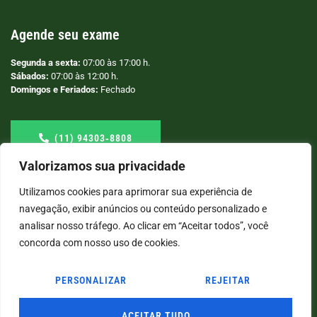
Agende seu exame
Segunda a sexta:
07:00 às 17:00 h.
Sábados:
07:00 às 12:00 h.
Domingos e Feriados:
Fechado
(11) 94303‑8808
Valorizamos sua privacidade
Utilizamos cookies para aprimorar sua experiência de
navegação, exibir anúncios ou conteúdo personalizado e
analisar nosso tráfego. Ao clicar em “Aceitar todos”, você
concorda com nosso uso de cookies.
PERSONALIZAR
REJEITAR
© COPYRIGHT
2026
→ LABORATÓRIO SÃO VICENTE → POR: CONEKI - SOLUÇÕES DIGITAIS |
CRIAÇÃO DE SITES
ACEITAR TUDO