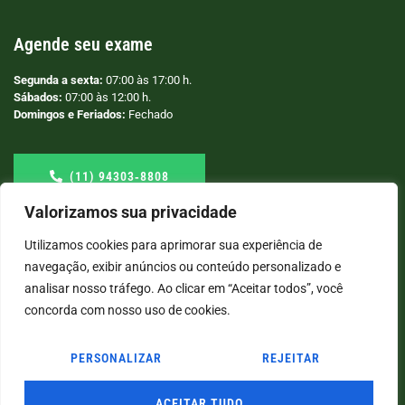
Agende seu exame
Segunda a sexta:
07:00 às 17:00 h.
Sábados:
07:00 às 12:00 h.
Domingos e Feriados:
Fechado
(11) 94303‑8808
Valorizamos sua privacidade
Utilizamos cookies para aprimorar sua experiência de
navegação, exibir anúncios ou conteúdo personalizado e
analisar nosso tráfego. Ao clicar em “Aceitar todos”, você
concorda com nosso uso de cookies.
PERSONALIZAR
REJEITAR
© COPYRIGHT
2026
→ LABORATÓRIO SÃO VICENTE → POR: CONEKI - SOLUÇÕES DIGITAIS |
CRIAÇÃO DE SITES
ACEITAR TUDO