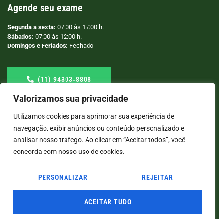
Agende seu exame
Segunda a sexta:
07:00 às 17:00 h.
Sábados:
07:00 às 12:00 h.
Domingos e Feriados:
Fechado
(11) 94303‑8808
Valorizamos sua privacidade
Utilizamos cookies para aprimorar sua experiência de
navegação, exibir anúncios ou conteúdo personalizado e
analisar nosso tráfego. Ao clicar em “Aceitar todos”, você
concorda com nosso uso de cookies.
PERSONALIZAR
REJEITAR
© COPYRIGHT
2026
→ LABORATÓRIO SÃO VICENTE → POR: CONEKI - SOLUÇÕES DIGITAIS |
CRIAÇÃO DE SITES
ACEITAR TUDO