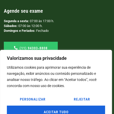
Agende seu exame
Segunda a sexta:
07:00 às 17:00 h.
Sábados:
07:00 às 12:00 h.
Domingos e Feriados:
Fechado
(11) 94303‑8808
Valorizamos sua privacidade
Utilizamos cookies para aprimorar sua experiência de
navegação, exibir anúncios ou conteúdo personalizado e
analisar nosso tráfego. Ao clicar em “Aceitar todos”, você
concorda com nosso uso de cookies.
PERSONALIZAR
REJEITAR
© COPYRIGHT
2026
→ LABORATÓRIO SÃO VICENTE → POR: CONEKI - SOLUÇÕES DIGITAIS |
CRIAÇÃO DE SITES
ACEITAR TUDO