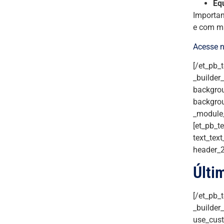
Eq
Importan
e com ma
Acesse n
[/et_pb_
_builder
backgrou
backgrou
_module_
[et_pb_te
text_text
header_2
Últi
[/et_pb_
_builder
use_cust