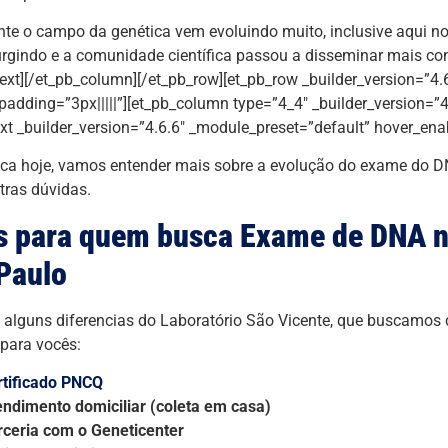
te o campo da genética vem evoluindo muito, inclusive aqui no 
rgindo e a comunidade científica passou a disseminar mais c
text][/et_pb_column][/et_pb_row][et_pb_row _builder_version=”4.
adding=”3px|||||”][et_pb_column type=”4_4″ _builder_version=”4
ext _builder_version=”4.6.6″ _module_preset=”default” hover_ena
ca hoje, vamos entender mais sobre a evolução do exame do D
tras dúvidas.
s para quem busca Exame de DNA n
Paulo
alguns diferencias do Laboratório São Vicente, que buscamos d
 para vocês:
rtificado PNCQ
endimento domiciliar (coleta em casa)
rceria com o Geneticenter