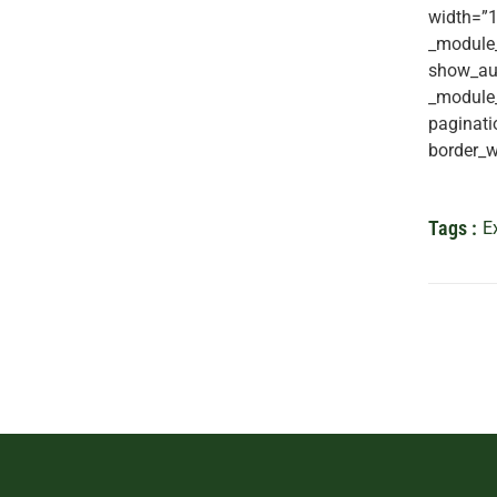
width=”1
_module_
show_aut
_module_
paginati
border_w
Tags :
E