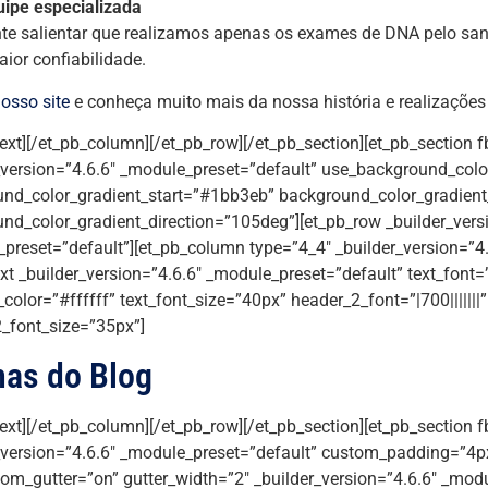
uipe especializada
te salientar que realizamos apenas os exames de DNA pelo san
ior confiabilidade.
osso site
e conheça muito mais da nossa história e realizações
text][/et_pb_column][/et_pb_row][/et_pb_section][et_pb_section f
_version=”4.6.6″ _module_preset=”default” use_background_colo
nd_color_gradient_start=”#1bb3eb” background_color_gradien
nd_color_gradient_direction=”105deg”][et_pb_row _builder_vers
preset=”default”][et_pb_column type=”4_4″ _builder_version=”4.
xt _builder_version=”4.6.6″ _module_preset=”default” text_font=”|
_color=”#ffffff” text_font_size=”40px” header_2_font=”|700|||||||
_font_size=”35px”]
mas do Blog
text][/et_pb_column][/et_pb_row][/et_pb_section][et_pb_section f
_version=”4.6.6″ _module_preset=”default” custom_padding=”4px|
om_gutter=”on” gutter_width=”2″ _builder_version=”4.6.6″ _modu