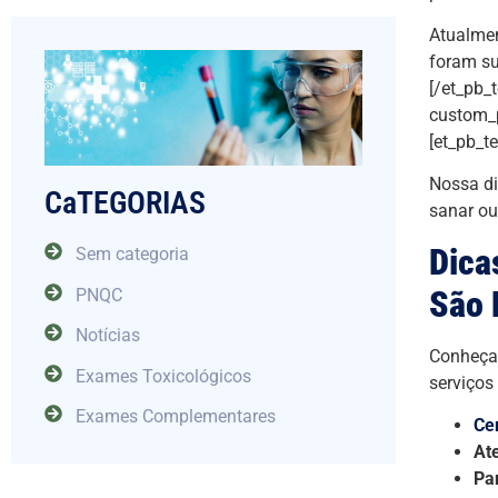
Atualmen
foram su
[/et_pb_
custom_p
[et_pb_t
Nossa di
CaTEGORIAS
sanar ou
Dica
Sem categoria
São 
PNQC
Notícias
Conheça 
Exames Toxicológicos
serviços
Exames Complementares
Ce
At
Pa