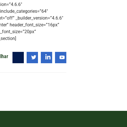
ion=”4.6.6″
 include_categories=”64″
=”off” _builder_version=”4.6.6″
enter” header_font_size=”16px”
n_font_size=”20px”
section]
lhar