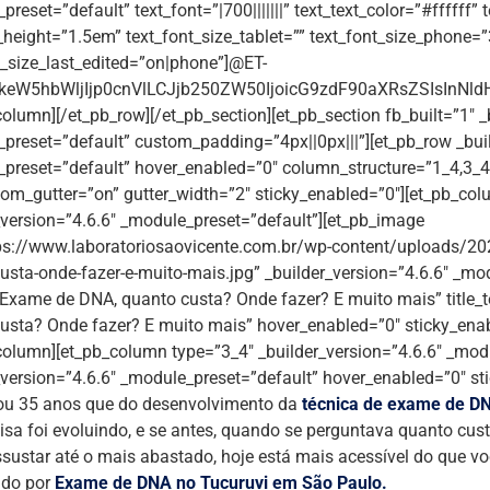
reset=”default” text_font=”|700|||||||” text_text_color=”#ffffff”
e_height=”1.5em” text_font_size_tablet=”” text_font_size_phone=
t_size_last_edited=”on|phone”]@ET-
eW5hbWljIjp0cnVlLCJjb250ZW50IjoicG9zdF90aXRsZSIsInNldHR
column][/et_pb_row][/et_pb_section][et_pb_section fb_built=”1″ _
preset=”default” custom_padding=”4px||0px|||”][et_pb_row _buil
preset=”default” hover_enabled=”0″ column_structure=”1_4,3_
om_gutter=”on” gutter_width=”2″ sticky_enabled=”0″][et_pb_col
_version=”4.6.6″ _module_preset=”default”][et_pb_image
ps://www.laboratoriosaovicente.com.br/wp-content/uploads/2
usta-onde-fazer-e-muito-mais.jpg” _builder_version=”4.6.6″ _mo
Exame de DNA, quanto custa? Onde fazer? E muito mais” title
usta? Onde fazer? E muito mais” hover_enabled=”0″ sticky_ena
column][et_pb_column type=”3_4″ _builder_version=”4.6.6″ _modu
_version=”4.6.6″ _module_preset=”default” hover_enabled=”0″ s
ou 35 anos que do desenvolvimento da
técnica de exame de D
isa foi evoluindo, e se antes, quando se perguntava quanto cu
ssustar até o mais abastado, hoje está mais acessível do que vo
ndo por
Exame de DNA no Tucuruvi em São Paulo.