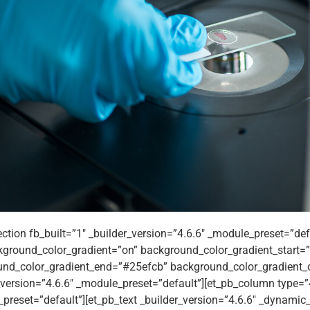
ection fb_built=”1″ _builder_version=”4.6.6″ _module_preset=”def
ground_color_gradient=”on” background_color_gradient_start
nd_color_gradient_end=”#25efcb” background_color_gradient_d
_version=”4.6.6″ _module_preset=”default”][et_pb_column type=”4
preset=”default”][et_pb_text _builder_version=”4.6.6″ _dynamic_