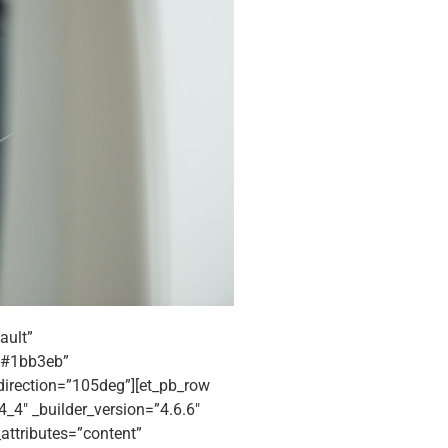
ault”
=”#1bb3eb”
irection=”105deg”][et_pb_row
_4″ _builder_version=”4.6.6″
attributes=”content”