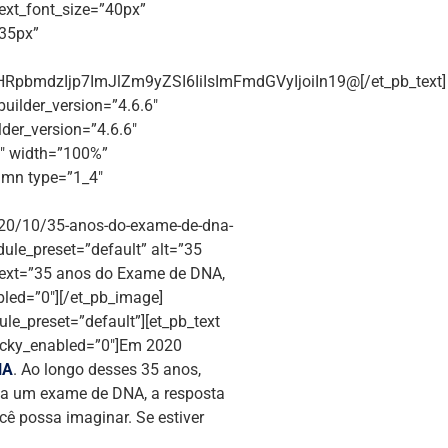
 text_font_size=”40px”
”35px”
pbmdzIjp7ImJlZm9yZSI6IiIsImFmdGVyIjoiIn19@[/et_pb_text]
builder_version=”4.6.6″
der_version=”4.6.6″
4″ width=”100%”
umn type=”1_4″
020/10/35-anos-do-exame-de-dna-
dule_preset=”default” alt=”35
_text=”35 anos do Exame de DNA,
bled=”0″][/et_pb_image]
le_preset=”default”][et_pb_text
ticky_enabled=”0″]Em 2020
NA
. Ao longo desses 35 anos,
sta um exame de DNA, a resposta
cê possa imaginar. Se estiver