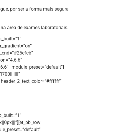
gue, por ser a forma mais segura
 na área de exames laboratoriais.
b_built=”1″
r_gradient=”on”
t_end=”#25efcb”
ion=”4.6.6″
6.6″ _module_preset=”default”]
700|||||||”
” header_2_text_color=”#ffffff”
b_built=”1″
|0px|||”][et_pb_row
le_preset=”default”