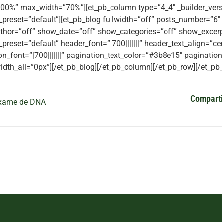
00%” max_width=”70%”][et_pb_column type=”4_4″ _builder_vers
preset=”default”][et_pb_blog fullwidth=”off” posts_number=”6″
hor=”off” show_date=”off” show_categories=”off” show_excerpt
preset=”default” header_font=”|700|||||||” header_text_align=”c
on_font=”|700|||||||” pagination_text_color=”#3b8e15″ paginatio
idth_all=”0px”][/et_pb_blog][/et_pb_column][/et_pb_row][/et_pb_
Comparti
xame de DNA