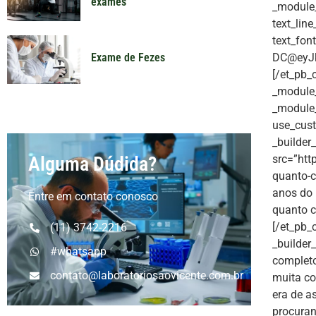
exames
_module_p
text_lin
text_fon
DC@eyJk
Exame de Fezes
[/et_pb_
_module_
_module_
use_cust
_builder
src=”htt
Alguma Dúdida?
quanto-c
anos do 
Entre em contato conosco
quanto c
[/et_pb_
(11) 3742-2216
_builder
#whatsapp
complet
contato@laboratoriosaovicente.com.br
muita co
era de a
procura