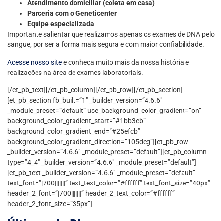
Atendimento domiciliar (coleta em casa)
Parceria com o Geneticenter
Equipe especializada
Importante salientar que realizamos apenas os exames de DNA pelo
sangue, por ser a forma mais segura e com maior confiabilidade.
Acesse nosso site
e conheça muito mais da nossa história e
realizações na área de exames laboratoriais.
[/et_pb_text][/et_pb_column][/et_pb_row][/et_pb_section]
[et_pb_section fb_built=”1″ _builder_version=”4.6.6″
_module_preset=”default” use_background_color_gradient=”on”
background_color_gradient_start=”#1bb3eb”
background_color_gradient_end=”#25efcb”
background_color_gradient_direction=”105deg”][et_pb_row
_builder_version=”4.6.6″ _module_preset=”default”][et_pb_column
type=”4_4″ _builder_version=”4.6.6″ _module_preset=”default”]
[et_pb_text _builder_version=”4.6.6″ _module_preset=”default”
text_font=”|700|||||||” text_text_color=”#ffffff” text_font_size=”40px”
header_2_font=”|700|||||||” header_2_text_color=”#ffffff”
header_2_font_size=”35px”]