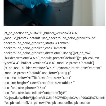
[et_pb_section fb_built=”1″ _builder_version=”4.6.6″
_module_preset=”default” use_background_color_gradient=”on”
background_color_gradient_start=”#1bb3eb”
background_color_gradient_end=”#25efcb”
background_color_gradient_direction=”105deg”][et_pb_row
_builder_version=”4.6.6″ _module_preset=”default”][et_pb_column
type=”4_4″ _builder_version=”4.6.6″ _module_preset=”default”]
[et_pb_text _builder_version=”4.6.6″ _dynamic_attributes=”content”
_module_preset=”default” text_font=”|700|||||||”
text_text_color=”#ffffff” text_font_size=”40px”
text_line_height=”1.5em” text_font_size_tablet=””
text_font_size_phone=”35px”
text_font_size_last_edited=”on|phone”]@ET-
DC@eyJkeW5hbWljIjp0cnVlLCJjb250ZW50IjoicG9zdF90aXRsZSIsInNld
[/et_pb_column][/et_pb_row][/et_pb_section][et_pb_section