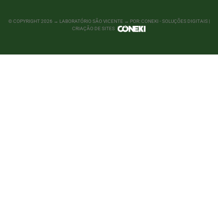
© COPYRIGHT
2026
→ LABORATÓRIO SÃO VICENTE → POR: CONEKI - SOLUÇÕES DIGITAIS |
CRIAÇÃO DE SITES