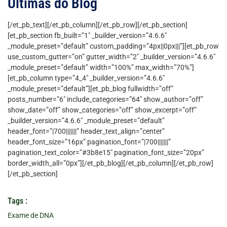
Últimas do Blog
[/et_pb_text][/et_pb_column][/et_pb_row][/et_pb_section]
[et_pb_section fb_built=”1″ _builder_version=”4.6.6″
_module_preset=”default” custom_padding=”4px||0px|||”][et_pb_row
use_custom_gutter=”on” gutter_width=”2″ _builder_version=”4.6.6″
_module_preset=”default” width=”100%” max_width=”70%”]
[et_pb_column type=”4_4″ _builder_version=”4.6.6″
_module_preset=”default”][et_pb_blog fullwidth=”off”
posts_number=”6″ include_categories=”64″ show_author=”off”
show_date=”off” show_categories=”off” show_excerpt=”off”
_builder_version=”4.6.6″ _module_preset=”default”
header_font=”|700|||||||” header_text_align=”center”
header_font_size=”16px” pagination_font=”|700|||||||”
pagination_text_color=”#3b8e15″ pagination_font_size=”20px”
border_width_all=”0px”][/et_pb_blog][/et_pb_column][/et_pb_row]
[/et_pb_section]
Tags :
Exame de DNA