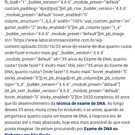
fb_built=”1″ _builder_version=”4.6.6″ _module_preset=”default”
custom_padding=”4px||0px|||”][et_pb_row _builder_version=”4.6.6″
_module_preset=”default” hover_enabled=”0″
column_structure=”1_4,3_4″ width=”100%” use_custom_gutter=”on”
gutter_width=”2″ sticky_enabled=”0″][et_pb_column type=”1_4″
_builder_version=”4.6.6″ _module_preset=”default”][et_pb_image
src=”https://www.laboratoriosaovicente.com.br/wp-
content/uploads/2020/10/35-anos-do-exame-de-dna-quanto-custa-
onde-fazer-e-muito-mais.jpg” _builder_version=”4.6.6″
_module_preset=”default” alt=”35 anos do Exame de DNA, quanto
custa? Onde fazer? E muito mais” title_text=”35 anos do Exame de
DNA, quanto custa? Onde fazer? E muito mais” hover_enabled=”0″
sticky_enabled=”0″][/et_pb_image][/et_pb_column][et_pb_column
type=”3_4″ _builder_version=”4.6.6″ _module_preset=”default”]
[et_pb_text _builder_version=”4.6.6″ _module_preset=”default”
hover_enabled=”0″ sticky_enabled=”0″]Em 2020 completou 35 anos
que do desenvolvimento da
técnica de exame de DNA
. Ao longo
desses 35 anos, muita coisa foi evoluindo, e se antes, quando se
perguntava quanto custa um exame de DNA, a resposta era de
assustar até o mais abastado, hoje está mais acessível do que você
possa imaginar. Se estiver procurando por
Exame de DNA no
Pinheiros em São Paulo.