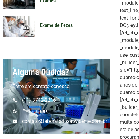
exames
_module_p
text_lin
text_fon
DC@eyJk
Exame de Fezes
[/et_pb_
_module_
_module_
use_cust
_builder
src=”htt
Alguma Dúdida?
quanto-c
anos do 
Entre em contato conosco
quanto c
[/et_pb_
(11) 3742-2216
_builder
#whatsapp
complet
contato@laboratoriosaovicente.com.br
muita co
era de a
procura