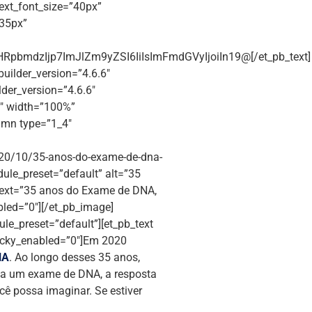
 text_font_size=”40px”
”35px”
pbmdzIjp7ImJlZm9yZSI6IiIsImFmdGVyIjoiIn19@[/et_pb_text]
builder_version=”4.6.6″
der_version=”4.6.6″
4″ width=”100%”
umn type=”1_4″
020/10/35-anos-do-exame-de-dna-
dule_preset=”default” alt=”35
_text=”35 anos do Exame de DNA,
bled=”0″][/et_pb_image]
le_preset=”default”][et_pb_text
ticky_enabled=”0″]Em 2020
NA
. Ao longo desses 35 anos,
sta um exame de DNA, a resposta
cê possa imaginar. Se estiver