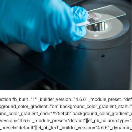
ection fb_built=”1″ _builder_version=”4.6.6″ _module_preset=”def
ground_color_gradient=”on” background_color_gradient_start
nd_color_gradient_end=”#25efcb” background_color_gradient_d
_version=”4.6.6″ _module_preset=”default”][et_pb_column type=”4
preset=”default”][et_pb_text _builder_version=”4.6.6″ _dynamic_