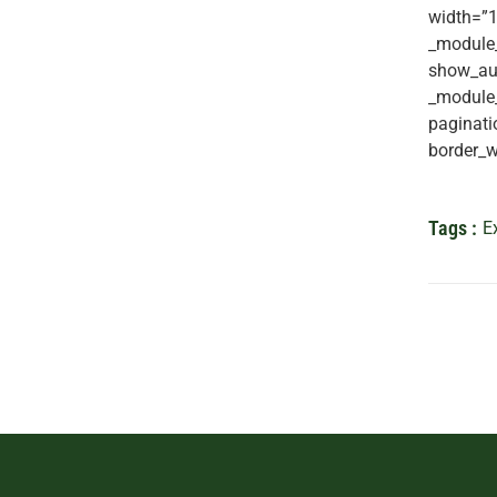
width=”1
_module_
show_aut
_module_
paginati
border_w
Tags :
E