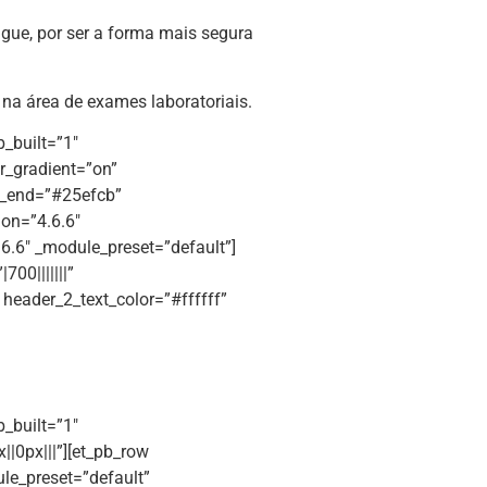
gue, por ser a forma mais segura
 na área de exames laboratoriais.
b_built=”1″
r_gradient=”on”
t_end=”#25efcb”
ion=”4.6.6″
6.6″ _module_preset=”default”]
700|||||||”
” header_2_text_color=”#ffffff”
b_built=”1″
|0px|||”][et_pb_row
le_preset=”default”