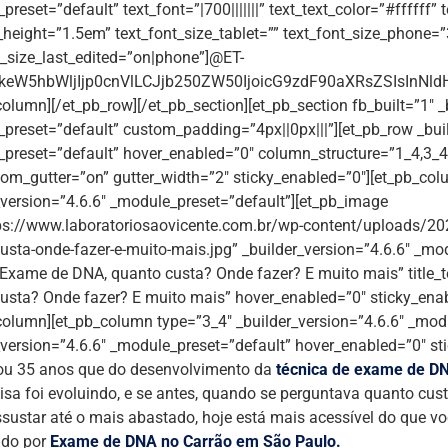
reset=”default” text_font=”|700|||||||” text_text_color=”#ffffff”
e_height=”1.5em” text_font_size_tablet=”” text_font_size_phone=
t_size_last_edited=”on|phone”]@ET-
eW5hbWljIjp0cnVlLCJjb250ZW50IjoicG9zdF90aXRsZSIsInNldHR
column][/et_pb_row][/et_pb_section][et_pb_section fb_built=”1″ _
preset=”default” custom_padding=”4px||0px|||”][et_pb_row _buil
preset=”default” hover_enabled=”0″ column_structure=”1_4,3_
om_gutter=”on” gutter_width=”2″ sticky_enabled=”0″][et_pb_col
_version=”4.6.6″ _module_preset=”default”][et_pb_image
ps://www.laboratoriosaovicente.com.br/wp-content/uploads/2
usta-onde-fazer-e-muito-mais.jpg” _builder_version=”4.6.6″ _mo
Exame de DNA, quanto custa? Onde fazer? E muito mais” title
usta? Onde fazer? E muito mais” hover_enabled=”0″ sticky_ena
column][et_pb_column type=”3_4″ _builder_version=”4.6.6″ _modu
_version=”4.6.6″ _module_preset=”default” hover_enabled=”0″ s
ou 35 anos que do desenvolvimento da
técnica de exame de D
isa foi evoluindo, e se antes, quando se perguntava quanto cu
ssustar até o mais abastado, hoje está mais acessível do que vo
ndo por
Exame de DNA no Carrão em São Paulo.