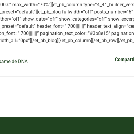
00%” max_width=”70%”][et_pb_column type=”4_4″ _builder_vers
preset=”default”][et_pb_blog fullwidth=”off” posts_number=”6″
hor=”off” show_date=”off” show_categories=”off” show_excerpt
preset=”default” header_font=”|700|||||||” header_text_align=”c
on_font=”|700|||||||” pagination_text_color=”#3b8e15″ paginatio
idth_all=”0px”][/et_pb_blog][/et_pb_column][/et_pb_row][/et_pb_
Comparti
xame de DNA