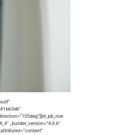
ault”
=”#1bb3eb”
irection=”105deg”][et_pb_row
_4″ _builder_version=”4.6.6″
attributes=”content”