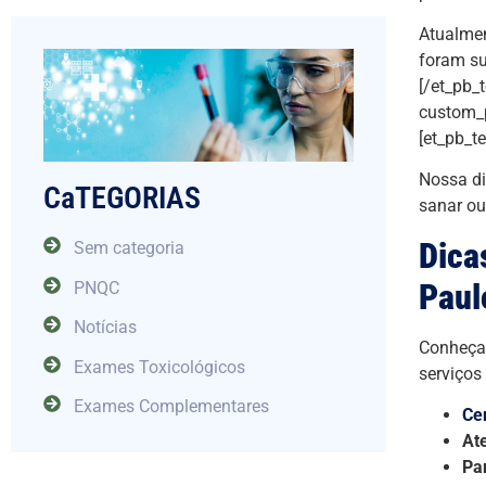
Atualmen
foram su
[/et_pb_
custom_p
[et_pb_t
Nossa di
CaTEGORIAS
sanar ou
Dica
Sem categoria
Paul
PNQC
Notícias
Conheça 
Exames Toxicológicos
serviços
Exames Complementares
Ce
At
Pa