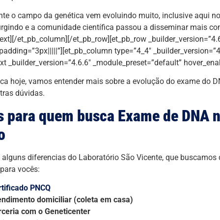
te o campo da genética vem evoluindo muito, inclusive aqui no 
rgindo e a comunidade científica passou a disseminar mais c
text][/et_pb_column][/et_pb_row][et_pb_row _builder_version=”4.
adding=”3px|||||”][et_pb_column type=”4_4″ _builder_version=”4
ext _builder_version=”4.6.6″ _module_preset=”default” hover_ena
ca hoje, vamos entender mais sobre a evolução do exame do D
tras dúvidas.
s para quem busca Exame de DNA n
o
alguns diferencias do Laboratório São Vicente, que buscamos d
 para vocês:
rtificado PNCQ
endimento domiciliar (coleta em casa)
rceria com o Geneticenter