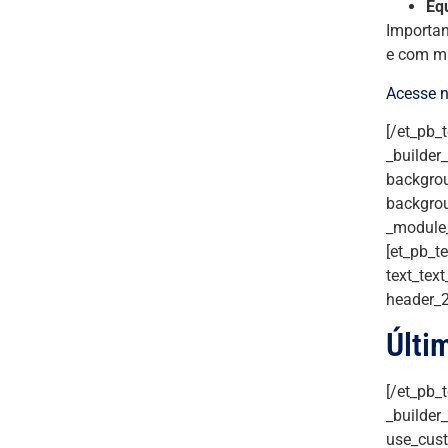
Eq
Importan
e com ma
Acesse n
[/et_pb_
_builder
backgrou
backgrou
_module_
[et_pb_te
text_text
header_2
Últi
[/et_pb_
_builder
use_cust