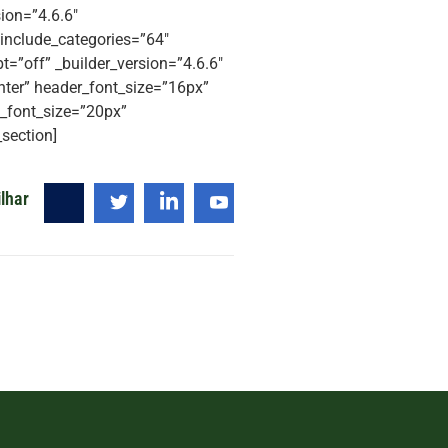
ion=”4.6.6″
 include_categories=”64″
=”off” _builder_version=”4.6.6″
enter” header_font_size=”16px”
n_font_size=”20px”
section]
lhar