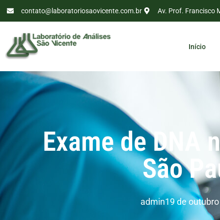
contato@laboratoriosaovicente.com.br
Av. Prof. Francisco 
Início
Exame de DNA n
São Pa
admin
19 de outubro