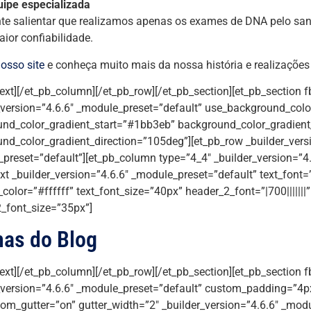
uipe especializada
te salientar que realizamos apenas os exames de DNA pelo san
ior confiabilidade.
osso site
e conheça muito mais da nossa história e realizações
text][/et_pb_column][/et_pb_row][/et_pb_section][et_pb_section f
_version=”4.6.6″ _module_preset=”default” use_background_colo
nd_color_gradient_start=”#1bb3eb” background_color_gradien
nd_color_gradient_direction=”105deg”][et_pb_row _builder_vers
preset=”default”][et_pb_column type=”4_4″ _builder_version=”4.
xt _builder_version=”4.6.6″ _module_preset=”default” text_font=”|
_color=”#ffffff” text_font_size=”40px” header_2_font=”|700|||||||
_font_size=”35px”]
mas do Blog
text][/et_pb_column][/et_pb_row][/et_pb_section][et_pb_section f
_version=”4.6.6″ _module_preset=”default” custom_padding=”4px|
om_gutter=”on” gutter_width=”2″ _builder_version=”4.6.6″ _modu