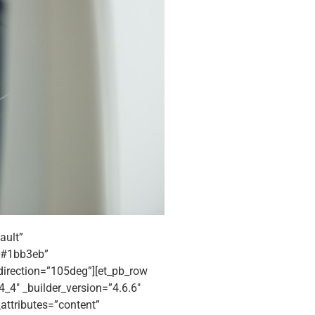
ault”
=”#1bb3eb”
irection=”105deg”][et_pb_row
_4″ _builder_version=”4.6.6″
attributes=”content”