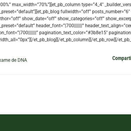
00%” max_width=”70%”][et_pb_column type=”4_4″ _builder_vers
preset=”default”][et_pb_blog fullwidth=”off” posts_number=”6″
hor=”off” show_date=”off” show_categories=”off” show_excerpt
preset=”default” header_font=”|700|||||||” header_text_align=”c
on_font=”|700|||||||” pagination_text_color=”#3b8e15″ paginatio
idth_all=”0px”][/et_pb_blog][/et_pb_column][/et_pb_row][/et_pb_
Comparti
xame de DNA