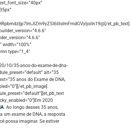
 text_font_size=”40px”
”35px”
pbmdzIjp7ImJlZm9yZSI6IiIsImFmdGVyIjoiIn19@[/et_pb_text]
builder_version=”4.6.6″
der_version=”4.6.6″
4″ width=”100%”
umn type=”1_4″
020/10/35-anos-do-exame-de-dna-
dule_preset=”default” alt=”35
_text=”35 anos do Exame de DNA,
bled=”0″][/et_pb_image]
le_preset=”default”][et_pb_text
ticky_enabled=”0″]Em 2020
NA
. Ao longo desses 35 anos,
sta um exame de DNA, a resposta
cê possa imaginar. Se estiver