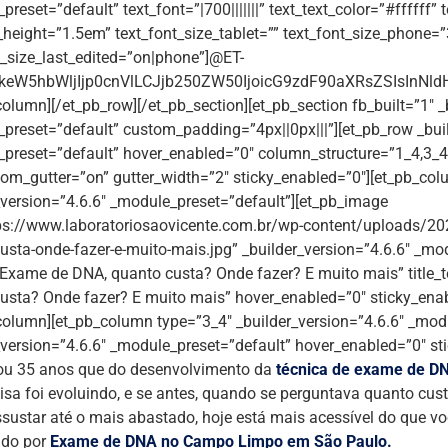
reset=”default” text_font=”|700|||||||” text_text_color=”#ffffff”
e_height=”1.5em” text_font_size_tablet=”” text_font_size_phone=
t_size_last_edited=”on|phone”]@ET-
eW5hbWljIjp0cnVlLCJjb250ZW50IjoicG9zdF90aXRsZSIsInNldHR
column][/et_pb_row][/et_pb_section][et_pb_section fb_built=”1″ _
preset=”default” custom_padding=”4px||0px|||”][et_pb_row _buil
preset=”default” hover_enabled=”0″ column_structure=”1_4,3_
om_gutter=”on” gutter_width=”2″ sticky_enabled=”0″][et_pb_col
_version=”4.6.6″ _module_preset=”default”][et_pb_image
ps://www.laboratoriosaovicente.com.br/wp-content/uploads/2
usta-onde-fazer-e-muito-mais.jpg” _builder_version=”4.6.6″ _mo
Exame de DNA, quanto custa? Onde fazer? E muito mais” title
usta? Onde fazer? E muito mais” hover_enabled=”0″ sticky_ena
column][et_pb_column type=”3_4″ _builder_version=”4.6.6″ _modu
_version=”4.6.6″ _module_preset=”default” hover_enabled=”0″ s
ou 35 anos que do desenvolvimento da
técnica de exame de D
isa foi evoluindo, e se antes, quando se perguntava quanto cu
ssustar até o mais abastado, hoje está mais acessível do que vo
ndo por
Exame de DNA no Campo Limpo em São Paulo.