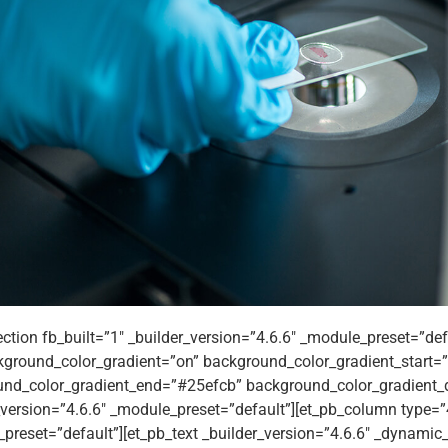
ection fb_built=”1″ _builder_version=”4.6.6″ _module_preset=”def
ground_color_gradient=”on” background_color_gradient_start
nd_color_gradient_end=”#25efcb” background_color_gradient_d
_version=”4.6.6″ _module_preset=”default”][et_pb_column type=”4
preset=”default”][et_pb_text _builder_version=”4.6.6″ _dynamic_