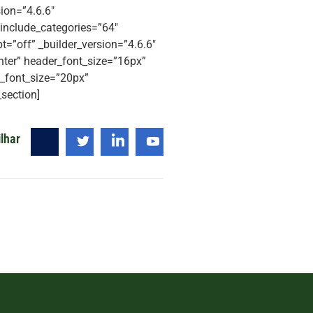
ion=”4.6.6″
 include_categories=”64″
=”off” _builder_version=”4.6.6″
enter” header_font_size=”16px”
n_font_size=”20px”
section]
lhar