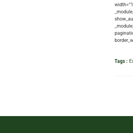
width=”1
_module_
show_aut
_module_
paginati
border_w
Tags :
E