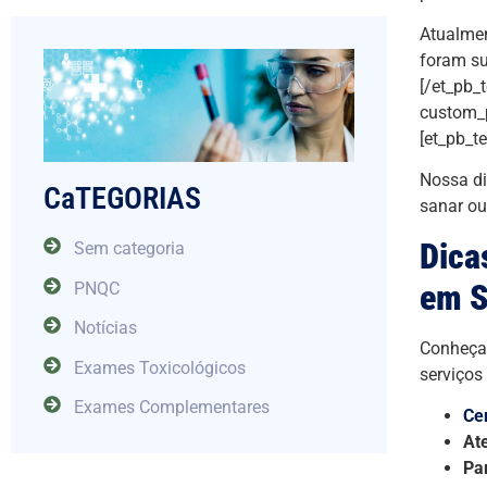
Atualmen
foram su
[/et_pb_
custom_p
[et_pb_t
Nossa di
CaTEGORIAS
sanar ou
Dica
Sem categoria
em S
PNQC
Notícias
Conheça 
Exames Toxicológicos
serviços
Exames Complementares
Ce
At
Pa