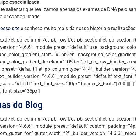
uipe especializada
te salientar que realizamos apenas os exames de DNA pelo san
ior confiabilidade.
osso site
e conheça muito mais da nossa história e realizações
text][/et_pb_column][/et_pb_row][/et_pb_section][et_pb_section f
_version=”4.6.6″ _module_preset=”default” use_background_colo
nd_color_gradient_start=”#1bb3eb” background_color_gradien
nd_color_gradient_direction=”105deg”][et_pb_row _builder_vers
preset=”default”][et_pb_column type=”4_4″ _builder_version=”4.
xt _builder_version=”4.6.6″ _module_preset=”default” text_font=”|
_color=”#ffffff” text_font_size=”40px” header_2_font=”|700|||||||
_font_size=”35px”]
mas do Blog
text][/et_pb_column][/et_pb_row][/et_pb_section][et_pb_section f
_version=”4.6.6″ _module_preset=”default” custom_padding=”4px|
om_gutter=”on” gutter_width=”2″ _builder_version=”4.6.6″ _modu