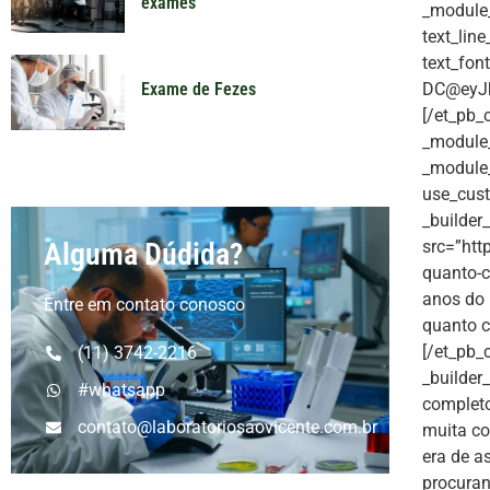
exames
_module_p
text_lin
text_fon
DC@eyJk
Exame de Fezes
[/et_pb_
_module_
_module_
use_cust
_builder
src=”htt
Alguma Dúdida?
quanto-c
anos do 
Entre em contato conosco
quanto c
[/et_pb_
(11) 3742-2216
_builder
#whatsapp
complet
contato@laboratoriosaovicente.com.br
muita co
era de a
procura