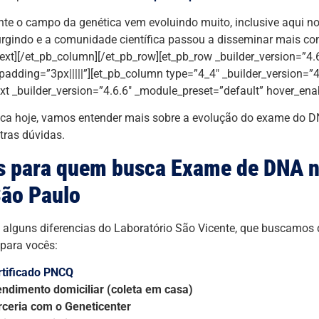
te o campo da genética vem evoluindo muito, inclusive aqui no 
rgindo e a comunidade científica passou a disseminar mais c
text][/et_pb_column][/et_pb_row][et_pb_row _builder_version=”4.
adding=”3px|||||”][et_pb_column type=”4_4″ _builder_version=”4
ext _builder_version=”4.6.6″ _module_preset=”default” hover_ena
ca hoje, vamos entender mais sobre a evolução do exame do D
tras dúvidas.
s para quem busca Exame de DNA 
ão Paulo
alguns diferencias do Laboratório São Vicente, que buscamos d
 para vocês:
rtificado PNCQ
endimento domiciliar (coleta em casa)
rceria com o Geneticenter