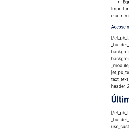
Eq
Importan
e com ma
Acesse n
[/et_pb_
_builder
backgrou
backgrou
_module_
[et_pb_te
text_text
header_2
Últi
[/et_pb_
_builder
use_cust