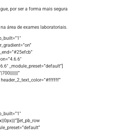
gue, por ser a forma mais segura
 na área de exames laboratoriais.
b_built=”1″
r_gradient=”on”
t_end=”#25efcb”
ion=”4.6.6″
6.6″ _module_preset=”default”]
700|||||||”
” header_2_text_color=”#ffffff”
b_built=”1″
|0px|||”][et_pb_row
le_preset=”default”