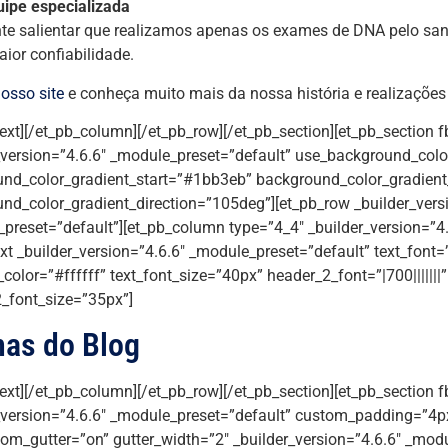
uipe especializada
te salientar que realizamos apenas os exames de DNA pelo san
ior confiabilidade.
osso site
e conheça muito mais da nossa história e realizações
text][/et_pb_column][/et_pb_row][/et_pb_section][et_pb_section f
_version=”4.6.6″ _module_preset=”default” use_background_colo
nd_color_gradient_start=”#1bb3eb” background_color_gradien
nd_color_gradient_direction=”105deg”][et_pb_row _builder_vers
preset=”default”][et_pb_column type=”4_4″ _builder_version=”4.
xt _builder_version=”4.6.6″ _module_preset=”default” text_font=”|
_color=”#ffffff” text_font_size=”40px” header_2_font=”|700|||||||
_font_size=”35px”]
mas do Blog
text][/et_pb_column][/et_pb_row][/et_pb_section][et_pb_section f
_version=”4.6.6″ _module_preset=”default” custom_padding=”4px|
om_gutter=”on” gutter_width=”2″ _builder_version=”4.6.6″ _modu