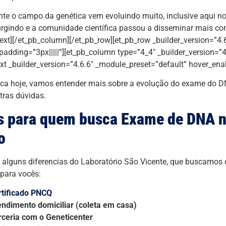
te o campo da genética vem evoluindo muito, inclusive aqui no 
rgindo e a comunidade científica passou a disseminar mais c
text][/et_pb_column][/et_pb_row][et_pb_row _builder_version=”4.
adding=”3px|||||”][et_pb_column type=”4_4″ _builder_version=”4
ext _builder_version=”4.6.6″ _module_preset=”default” hover_ena
ca hoje, vamos entender mais sobre a evolução do exame do D
tras dúvidas.
s para quem busca Exame de DNA 
o
alguns diferencias do Laboratório São Vicente, que buscamos d
 para vocês:
rtificado PNCQ
endimento domiciliar (coleta em casa)
rceria com o Geneticenter