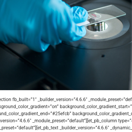
ection fb_built=”1″ _builder_version=”4.6.6″ _module_preset=”def
ground_color_gradient=”on” background_color_gradient_start
nd_color_gradient_end=”#25efcb” background_color_gradient_d
_version=”4.6.6″ _module_preset=”default”][et_pb_column type=”4
preset=”default”][et_pb_text _builder_version=”4.6.6″ _dynamic_