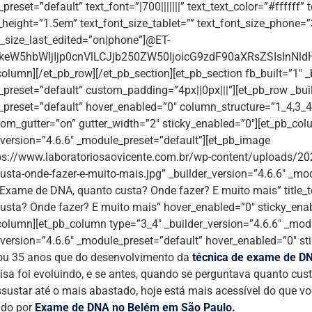
reset=”default” text_font=”|700|||||||” text_text_color=”#ffffff”
e_height=”1.5em” text_font_size_tablet=”” text_font_size_phone=
t_size_last_edited=”on|phone”]@ET-
eW5hbWljIjp0cnVlLCJjb250ZW50IjoicG9zdF90aXRsZSIsInNldHR
column][/et_pb_row][/et_pb_section][et_pb_section fb_built=”1″ _
preset=”default” custom_padding=”4px||0px|||”][et_pb_row _buil
preset=”default” hover_enabled=”0″ column_structure=”1_4,3_
om_gutter=”on” gutter_width=”2″ sticky_enabled=”0″][et_pb_col
_version=”4.6.6″ _module_preset=”default”][et_pb_image
ps://www.laboratoriosaovicente.com.br/wp-content/uploads/2
usta-onde-fazer-e-muito-mais.jpg” _builder_version=”4.6.6″ _mo
Exame de DNA, quanto custa? Onde fazer? E muito mais” title
usta? Onde fazer? E muito mais” hover_enabled=”0″ sticky_ena
column][et_pb_column type=”3_4″ _builder_version=”4.6.6″ _modu
_version=”4.6.6″ _module_preset=”default” hover_enabled=”0″ s
ou 35 anos que do desenvolvimento da
técnica de exame de D
isa foi evoluindo, e se antes, quando se perguntava quanto cu
ssustar até o mais abastado, hoje está mais acessível do que vo
ndo por
Exame de DNA no Belém em São Paulo.