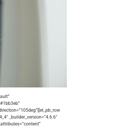
ault”
=”#1bb3eb”
irection=”105deg”][et_pb_row
_4″ _builder_version=”4.6.6″
attributes=”content”