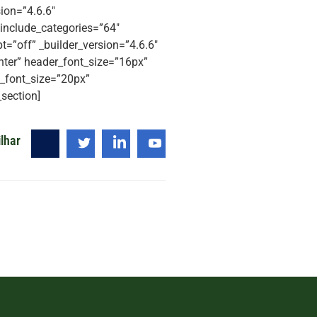
ion=”4.6.6″
 include_categories=”64″
=”off” _builder_version=”4.6.6″
enter” header_font_size=”16px”
n_font_size=”20px”
section]
lhar