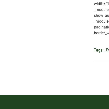
width=”1
_module_
show_aut
_module_
paginati
border_w
Tags :
E