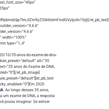
 text_font_size=”40px”
”35px”
pbmdzIjp7ImJlZm9yZSI6IiIsImFmdGVyIjoiIn19@[/et_pb_text]
builder_version=”4.6.6″
der_version=”4.6.6″
4″ width=”100%”
umn type=”1_4″
020/10/35-anos-do-exame-de-dna-
dule_preset=”default” alt=”35
_text=”35 anos do Exame de DNA,
bled=”0″][/et_pb_image]
le_preset=”default”][et_pb_text
ticky_enabled=”0″]Em 2020
NA
. Ao longo desses 35 anos,
sta um exame de DNA, a resposta
cê possa imaginar. Se estiver