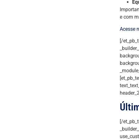
Eq
Importan
e com ma
Acesse n
[/et_pb_
_builder
backgrou
backgrou
_module_
[et_pb_te
text_text
header_2
Últi
[/et_pb_
_builder
use_cust