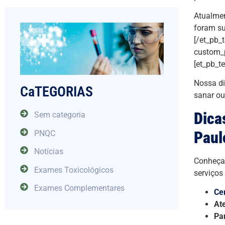
Atualmen
foram su
[/et_pb_
custom_p
[et_pb_t
Nossa di
CaTEGORIAS
sanar ou
Dica
Sem categoria
Paul
PNQC
Notícias
Conheça 
Exames Toxicológicos
serviços
Exames Complementares
Ce
At
Pa