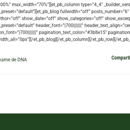
00%” max_width=”70%”][et_pb_column type=”4_4″ _builder_vers
preset=”default”][et_pb_blog fullwidth=”off” posts_number=”6″
hor=”off” show_date=”off” show_categories=”off” show_excerpt
preset=”default” header_font=”|700|||||||” header_text_align=”c
on_font=”|700|||||||” pagination_text_color=”#3b8e15″ paginatio
idth_all=”0px”][/et_pb_blog][/et_pb_column][/et_pb_row][/et_pb_
Comparti
xame de DNA