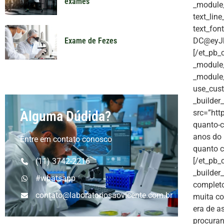
exames
_module_p
text_lin
text_fon
DC@eyJk
Exame de Fezes
[/et_pb_
_module_
_module_
use_cust
_builder
src=”htt
Alguma Dúdida?
quanto-c
anos do 
Entre em contato conosco
quanto c
[/et_pb_
(11) 3742-2216
_builder
#whatsapp
complet
contato@laboratoriosaovicente.com.br
muita co
era de a
procura