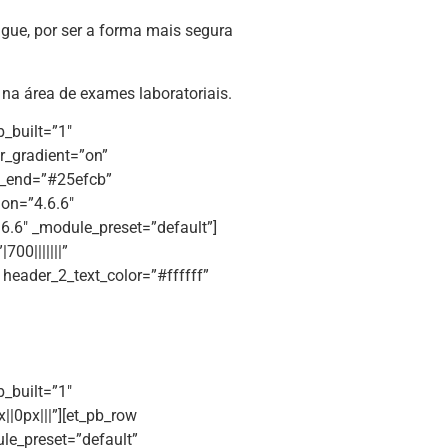
gue, por ser a forma mais segura
 na área de exames laboratoriais.
b_built=”1″
r_gradient=”on”
t_end=”#25efcb”
ion=”4.6.6″
6.6″ _module_preset=”default”]
700|||||||”
” header_2_text_color=”#ffffff”
b_built=”1″
|0px|||”][et_pb_row
le_preset=”default”