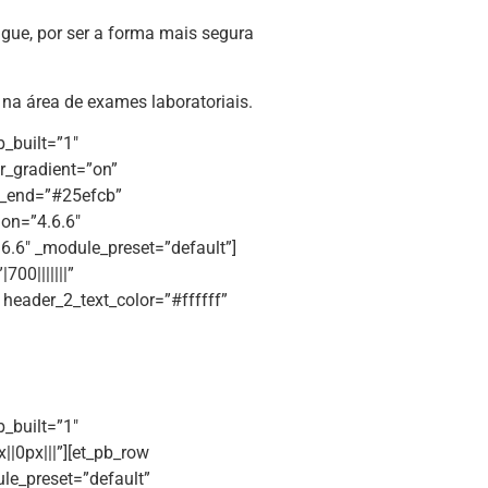
gue, por ser a forma mais segura
 na área de exames laboratoriais.
b_built=”1″
r_gradient=”on”
t_end=”#25efcb”
ion=”4.6.6″
6.6″ _module_preset=”default”]
700|||||||”
” header_2_text_color=”#ffffff”
b_built=”1″
|0px|||”][et_pb_row
le_preset=”default”