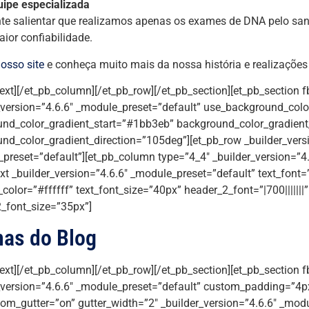
uipe especializada
te salientar que realizamos apenas os exames de DNA pelo san
ior confiabilidade.
osso site
e conheça muito mais da nossa história e realizações
text][/et_pb_column][/et_pb_row][/et_pb_section][et_pb_section f
_version=”4.6.6″ _module_preset=”default” use_background_colo
nd_color_gradient_start=”#1bb3eb” background_color_gradien
nd_color_gradient_direction=”105deg”][et_pb_row _builder_vers
preset=”default”][et_pb_column type=”4_4″ _builder_version=”4.
xt _builder_version=”4.6.6″ _module_preset=”default” text_font=”|
_color=”#ffffff” text_font_size=”40px” header_2_font=”|700|||||||
_font_size=”35px”]
mas do Blog
text][/et_pb_column][/et_pb_row][/et_pb_section][et_pb_section f
_version=”4.6.6″ _module_preset=”default” custom_padding=”4px|
om_gutter=”on” gutter_width=”2″ _builder_version=”4.6.6″ _modu