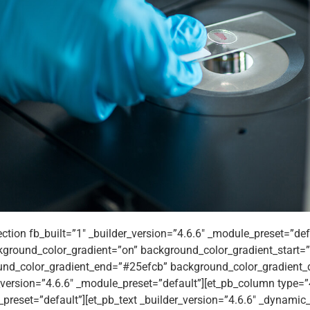
ection fb_built=”1″ _builder_version=”4.6.6″ _module_preset=”def
ground_color_gradient=”on” background_color_gradient_start
nd_color_gradient_end=”#25efcb” background_color_gradient_d
_version=”4.6.6″ _module_preset=”default”][et_pb_column type=”4
preset=”default”][et_pb_text _builder_version=”4.6.6″ _dynamic_