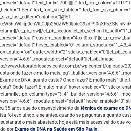
reset=”default” text_font=”|700|||||||” text_text_color=”#ffffff”
e_height=”1.5em” text_font_size_tablet=”” text_font_size_phone=
t_size_last_edited=”on|phone”]@ET-
eW5hbWljIjp0cnVlLCJjb250ZW50IjoicG9zdF90aXRsZSIsInNldHR
column][/et_pb_row][/et_pb_section][et_pb_section fb_built=”1″ _
preset=”default” custom_padding=”4px||0px|||”][et_pb_row _buil
preset=”default” hover_enabled=”0″ column_structure=”1_4,3_
om_gutter=”on” gutter_width=”2″ sticky_enabled=”0″][et_pb_col
_version=”4.6.6″ _module_preset=”default”][et_pb_image
ps://www.laboratoriosaovicente.com.br/wp-content/uploads/2
usta-onde-fazer-e-muito-mais.jpg” _builder_version=”4.6.6″ _mo
Exame de DNA, quanto custa? Onde fazer? E muito mais” title
usta? Onde fazer? E muito mais” hover_enabled=”0″ sticky_ena
column][et_pb_column type=”3_4″ _builder_version=”4.6.6″ _modu
_version=”4.6.6″ _module_preset=”default” hover_enabled=”0″ s
ou 35 anos que do desenvolvimento da
técnica de exame de D
isa foi evoluindo, e se antes, quando se perguntava quanto cu
ssustar até o mais abastado, hoje está mais acessível do que vo
ndo por
Exame de DNA na Saúde em São Paulo.