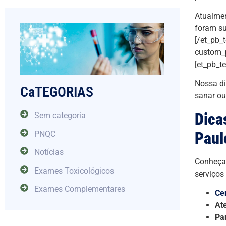
Atualmen
foram su
[/et_pb_
custom_p
[et_pb_t
Nossa di
CaTEGORIAS
sanar ou
Dica
Sem categoria
Paul
PNQC
Notícias
Conheça 
Exames Toxicológicos
serviços
Exames Complementares
Ce
At
Pa