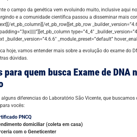
te o campo da genética vem evoluindo muito, inclusive aqui no 
rgindo e a comunidade científica passou a disseminar mais c
text][/et_pb_column][/et_pb_row][et_pb_row _builder_version=”4.
adding=”3px|||||”][et_pb_column type=”4_4″ _builder_version=”4
ext _builder_version=”4.6.6″ _module_preset=”default” hover_ena
ca hoje, vamos entender mais sobre a evolução do exame do D
tras dúvidas.
s para quem busca Exame de DNA 
o
alguns diferencias do Laboratório São Vicente, que buscamos d
 para vocês:
rtificado PNCQ
endimento domiciliar (coleta em casa)
rceria com o Geneticenter