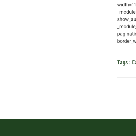
width=”1
_module_
show_aut
_module_
paginati
border_w
Tags :
E