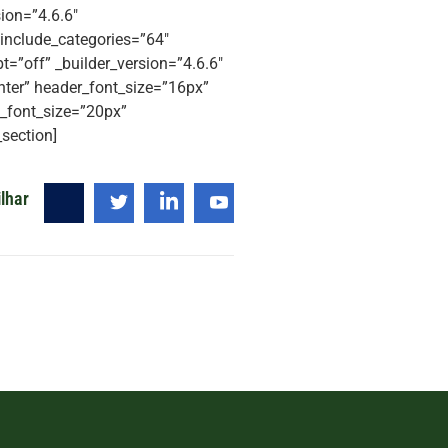
ion=”4.6.6″
 include_categories=”64″
=”off” _builder_version=”4.6.6″
enter” header_font_size=”16px”
n_font_size=”20px”
section]
lhar