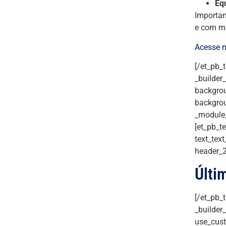
Eq
Importan
e com ma
Acesse n
[/et_pb_
_builder
backgrou
backgrou
_module_
[et_pb_te
text_text
header_2
Últi
[/et_pb_
_builder
use_cust