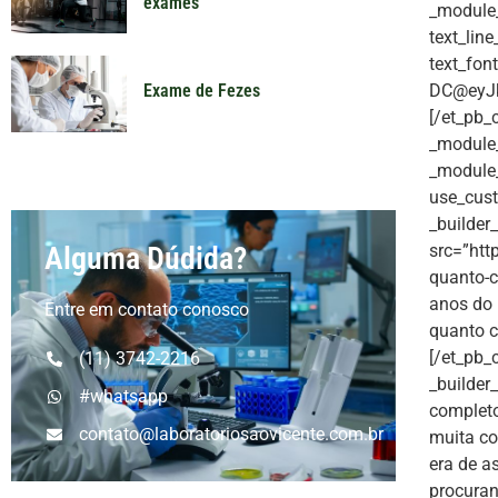
exames
_module_p
text_lin
text_fon
DC@eyJk
Exame de Fezes
[/et_pb_
_module_
_module_
use_cust
_builder
src=”htt
Alguma Dúdida?
quanto-c
anos do 
Entre em contato conosco
quanto c
[/et_pb_
(11) 3742-2216
_builder
#whatsapp
complet
contato@laboratoriosaovicente.com.br
muita co
era de a
procura