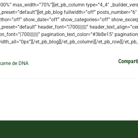
00%” max_width=”70%”][et_pb_column type=”4_4″ _builder_vers
preset=”default”][et_pb_blog fullwidth=”off” posts_number=”6″
hor=”off” show_date=”off” show_categories=”off” show_excerpt
preset=”default” header_font=”|700|||||||” header_text_align=”c
on_font=”|700|||||||” pagination_text_color=”#3b8e15″ paginatio
idth_all=”0px”][/et_pb_blog][/et_pb_column][/et_pb_row][/et_pb_
Comparti
xame de DNA