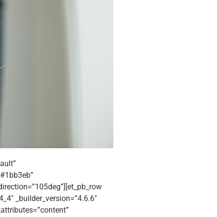
ault”
=”#1bb3eb”
irection=”105deg”][et_pb_row
_4″ _builder_version=”4.6.6″
attributes=”content”