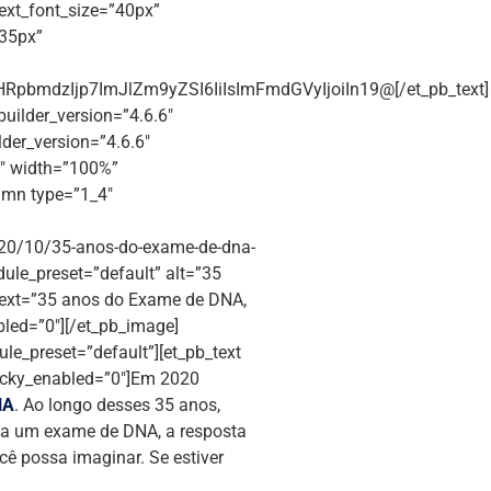
 text_font_size=”40px”
”35px”
pbmdzIjp7ImJlZm9yZSI6IiIsImFmdGVyIjoiIn19@[/et_pb_text]
builder_version=”4.6.6″
der_version=”4.6.6″
4″ width=”100%”
umn type=”1_4″
020/10/35-anos-do-exame-de-dna-
dule_preset=”default” alt=”35
_text=”35 anos do Exame de DNA,
bled=”0″][/et_pb_image]
le_preset=”default”][et_pb_text
ticky_enabled=”0″]Em 2020
NA
. Ao longo desses 35 anos,
sta um exame de DNA, a resposta
cê possa imaginar. Se estiver