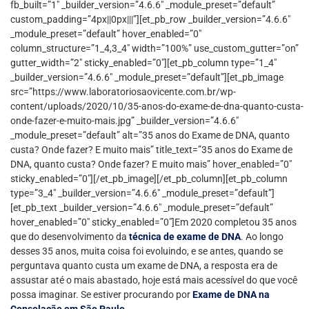
fb_built=”1″ _builder_version=”4.6.6″ _module_preset=”default”
custom_padding=”4px||0px|||”][et_pb_row _builder_version=”4.6.6″
_module_preset=”default” hover_enabled=”0″
column_structure=”1_4,3_4″ width=”100%” use_custom_gutter=”on”
gutter_width=”2″ sticky_enabled=”0″][et_pb_column type=”1_4″
_builder_version=”4.6.6″ _module_preset=”default”][et_pb_image
src=”https://www.laboratoriosaovicente.com.br/wp-
content/uploads/2020/10/35-anos-do-exame-de-dna-quanto-custa-
onde-fazer-e-muito-mais.jpg” _builder_version=”4.6.6″
_module_preset=”default” alt=”35 anos do Exame de DNA, quanto
custa? Onde fazer? E muito mais” title_text=”35 anos do Exame de
DNA, quanto custa? Onde fazer? E muito mais” hover_enabled=”0″
sticky_enabled=”0″][/et_pb_image][/et_pb_column][et_pb_column
type=”3_4″ _builder_version=”4.6.6″ _module_preset=”default”]
[et_pb_text _builder_version=”4.6.6″ _module_preset=”default”
hover_enabled=”0″ sticky_enabled=”0″]Em 2020 completou 35 anos
que do desenvolvimento da
técnica de exame de DNA
. Ao longo
desses 35 anos, muita coisa foi evoluindo, e se antes, quando se
perguntava quanto custa um exame de DNA, a resposta era de
assustar até o mais abastado, hoje está mais acessível do que você
possa imaginar. Se estiver procurando por
Exame de DNA na
Consolação em São Paulo.