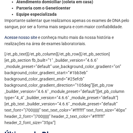
Atendimento domiciliar (coleta em casa)
Parceria com o Geneticenter
Equipe especializada
Importante salientar que realizamos apenas os exames de DNA pelo
sangue, por ser a forma mais segura e com maior confiabilidade.
Acesse nosso site
e conheça muito mais da nossa história e
realizações na área de exames laboratoriais.
[/et_pb_text][/et_pb_column][/et_pb_row][/et_pb_section]
[et_pb_section fb_built=”1″ _builder_version=”4.6.6″
_module_preset=”default” use_background_color_gradient=”on”
background_color_gradient_start=”#1bb3eb”
background_color_gradient_end=”#25efcb”
background_color_gradient_direction=”105deg”][et_pb_row
_builder_version=”4.6.6″ _module_preset=”default”][et_pb_column
type=”4_4″ _builder_version=”4.6.6″ _module_preset=”default”]
[et_pb_text _builder_version=”4.6.6″ _module_preset=”default”
text_font=”|700|||||||” text_text_color=”#ffffff” text_font_size=”40px”
header_2_font=”|700|||||||” header_2_text_color=”#ffffff”
header_2_font_size=”35px”]