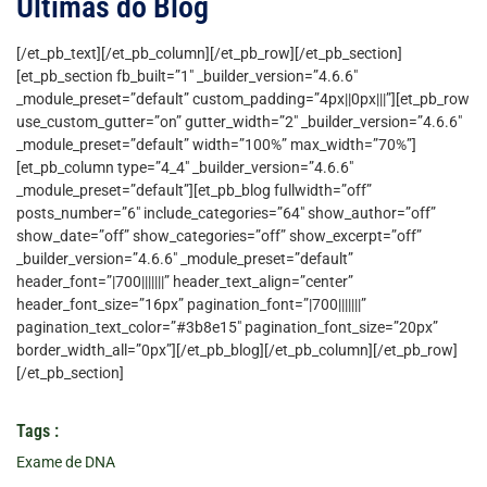
Últimas do Blog
[/et_pb_text][/et_pb_column][/et_pb_row][/et_pb_section]
[et_pb_section fb_built=”1″ _builder_version=”4.6.6″
_module_preset=”default” custom_padding=”4px||0px|||”][et_pb_row
use_custom_gutter=”on” gutter_width=”2″ _builder_version=”4.6.6″
_module_preset=”default” width=”100%” max_width=”70%”]
[et_pb_column type=”4_4″ _builder_version=”4.6.6″
_module_preset=”default”][et_pb_blog fullwidth=”off”
posts_number=”6″ include_categories=”64″ show_author=”off”
show_date=”off” show_categories=”off” show_excerpt=”off”
_builder_version=”4.6.6″ _module_preset=”default”
header_font=”|700|||||||” header_text_align=”center”
header_font_size=”16px” pagination_font=”|700|||||||”
pagination_text_color=”#3b8e15″ pagination_font_size=”20px”
border_width_all=”0px”][/et_pb_blog][/et_pb_column][/et_pb_row]
[/et_pb_section]
Tags :
Exame de DNA