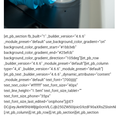
[et_pb_section fb_built=”1″ _builder_version=”4.6.6″
_module_preset=”default” use_background_color_gradient=”on”
background_color_gradient_start=”#1bb3eb”
background_color_gradient_end=”#25efcb”
background_color_gradient_direction=”105deg”][et_pb_row
_builder_version=”4.6.6″ _module_preset=”default”][et_pb_column
type=”4_4″ _builder_version=”4.6.6″ _module_preset=”default”]
[et_pb_text _builder_version=”4.6.6″ _dynamic_attributes=”content”
_module_preset=”default” text_font=”|700|||||||”
text_text_color=”#ffffff” text_font_size=”40px”
text_line_height=”1.5em” text_font_size_tablet=””
text_font_size_phone=”35px”
text_font_size_last_edited=”on|phone”]@ET-
DC@eyJkeW5hbWljIjp0cnVlLCJjb250ZW50IjoicG9zdF90aXRsZSIsInNld
[/et_pb_column][/et_pb_row][/et_pb_section][et_pb_section