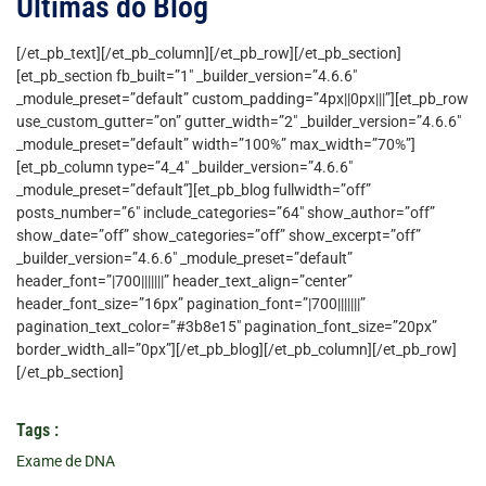
Últimas do Blog
[/et_pb_text][/et_pb_column][/et_pb_row][/et_pb_section]
[et_pb_section fb_built=”1″ _builder_version=”4.6.6″
_module_preset=”default” custom_padding=”4px||0px|||”][et_pb_row
use_custom_gutter=”on” gutter_width=”2″ _builder_version=”4.6.6″
_module_preset=”default” width=”100%” max_width=”70%”]
[et_pb_column type=”4_4″ _builder_version=”4.6.6″
_module_preset=”default”][et_pb_blog fullwidth=”off”
posts_number=”6″ include_categories=”64″ show_author=”off”
show_date=”off” show_categories=”off” show_excerpt=”off”
_builder_version=”4.6.6″ _module_preset=”default”
header_font=”|700|||||||” header_text_align=”center”
header_font_size=”16px” pagination_font=”|700|||||||”
pagination_text_color=”#3b8e15″ pagination_font_size=”20px”
border_width_all=”0px”][/et_pb_blog][/et_pb_column][/et_pb_row]
[/et_pb_section]
Tags :
Exame de DNA