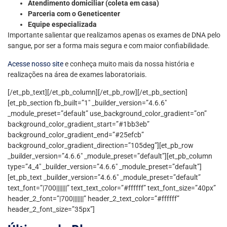
Atendimento domiciliar (coleta em casa)
Parceria com o Geneticenter
Equipe especializada
Importante salientar que realizamos apenas os exames de DNA pelo
sangue, por ser a forma mais segura e com maior confiabilidade.
Acesse nosso site
e conheça muito mais da nossa história e
realizações na área de exames laboratoriais.
[/et_pb_text][/et_pb_column][/et_pb_row][/et_pb_section]
[et_pb_section fb_built=”1″ _builder_version=”4.6.6″
_module_preset=”default” use_background_color_gradient=”on”
background_color_gradient_start=”#1bb3eb”
background_color_gradient_end=”#25efcb”
background_color_gradient_direction=”105deg”][et_pb_row
_builder_version=”4.6.6″ _module_preset=”default”][et_pb_column
type=”4_4″ _builder_version=”4.6.6″ _module_preset=”default”]
[et_pb_text _builder_version=”4.6.6″ _module_preset=”default”
text_font=”|700|||||||” text_text_color=”#ffffff” text_font_size=”40px”
header_2_font=”|700|||||||” header_2_text_color=”#ffffff”
header_2_font_size=”35px”]