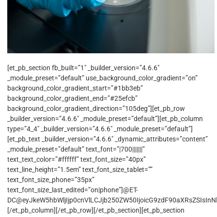
[et_pb_section fb_built=”1″ _builder_version=”4.6.6″
_module_preset=”default” use_background_color_gradient=”on”
background_color_gradient_start=”#1bb3eb”
background_color_gradient_end=”#25efcb”
background_color_gradient_direction=”105deg”][et_pb_row
_builder_version=”4.6.6″ _module_preset=”default”][et_pb_column
type=”4_4″ _builder_version=”4.6.6″ _module_preset=”default”]
[et_pb_text _builder_version=”4.6.6″ _dynamic_attributes=”content”
_module_preset=”default” text_font=”|700|||||||”
text_text_color=”#ffffff” text_font_size=”40px”
text_line_height=”1.5em” text_font_size_tablet=””
text_font_size_phone=”35px”
text_font_size_last_edited=”on|phone”]@ET-
DC@eyJkeW5hbWljIjp0cnVlLCJjb250ZW50IjoicG9zdF90aXRsZSIsInNld
[/et_pb_column][/et_pb_row][/et_pb_section][et_pb_section