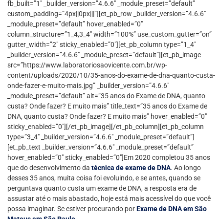
fb_built=”1″ _builder_version=”4.6.6″ _module_preset=”default”
custom_padding=”4px||0px|||”][et_pb_row _builder_version=”4.6.6″
_module_preset=”default” hover_enabled=”0″
column_structure=”1_4,3_4″ width=”100%” use_custom_gutter=”on”
gutter_width=”2″ sticky_enabled=”0″][et_pb_column type=”1_4″
_builder_version=”4.6.6″ _module_preset=”default”][et_pb_image
src=”https://www.laboratoriosaovicente.com.br/wp-
content/uploads/2020/10/35-anos-do-exame-de-dna-quanto-custa-
onde-fazer-e-muito-mais.jpg” _builder_version=”4.6.6″
_module_preset=”default” alt=”35 anos do Exame de DNA, quanto
custa? Onde fazer? E muito mais” title_text=”35 anos do Exame de
DNA, quanto custa? Onde fazer? E muito mais” hover_enabled=”0″
sticky_enabled=”0″][/et_pb_image][/et_pb_column][et_pb_column
type=”3_4″ _builder_version=”4.6.6″ _module_preset=”default”]
[et_pb_text _builder_version=”4.6.6″ _module_preset=”default”
hover_enabled=”0″ sticky_enabled=”0″]Em 2020 completou 35 anos
que do desenvolvimento da
técnica de exame de DNA
. Ao longo
desses 35 anos, muita coisa foi evoluindo, e se antes, quando se
perguntava quanto custa um exame de DNA, a resposta era de
assustar até o mais abastado, hoje está mais acessível do que você
possa imaginar. Se estiver procurando por
Exame de DNA em São
Mateus em São Paulo.