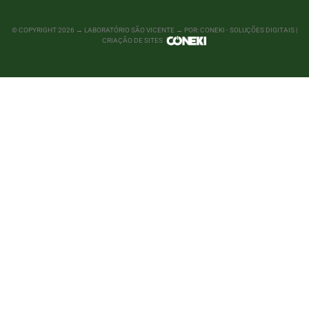
© COPYRIGHT
2026
→ LABORATÓRIO SÃO VICENTE → POR: CONEKI - SOLUÇÕES DIGITAIS |
CRIAÇÃO DE SITES