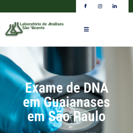
Exame de DNA
em Guaianases
em São Paulo