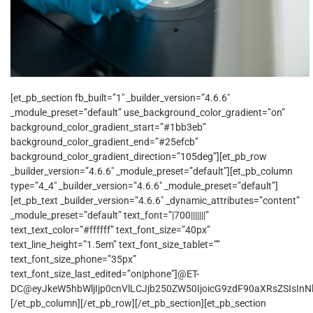
[et_pb_section fb_built=”1″ _builder_version=”4.6.6″
_module_preset=”default” use_background_color_gradient=”on”
background_color_gradient_start=”#1bb3eb”
background_color_gradient_end=”#25efcb”
background_color_gradient_direction=”105deg”][et_pb_row
_builder_version=”4.6.6″ _module_preset=”default”][et_pb_column
type=”4_4″ _builder_version=”4.6.6″ _module_preset=”default”]
[et_pb_text _builder_version=”4.6.6″ _dynamic_attributes=”content”
_module_preset=”default” text_font=”|700|||||||”
text_text_color=”#ffffff” text_font_size=”40px”
text_line_height=”1.5em” text_font_size_tablet=””
text_font_size_phone=”35px”
text_font_size_last_edited=”on|phone”]@ET-
DC@eyJkeW5hbWljIjp0cnVlLCJjb250ZW50IjoicG9zdF90aXRsZSIsInNld
[/et_pb_column][/et_pb_row][/et_pb_section][et_pb_section