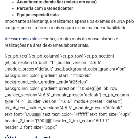
Atendimento domiciliar (coleta em casa)
Parceria com o Geneticenter
Equipe especializada
Importante salientar que realizamos apenas os exames de DNA pelo
sangue, por ser a forma mais segura e com maior confiabilidade.
Acesse nosso site
e conheça muito mais da nossa história e
realizações na área de exames laboratoriais.
[/et_pb_text][/et_pb_column][/et_pb_row][/et_pb_section]
[et_pb_section fb_built=”1″ _builder_version=”4.6.6″
_module_preset=”default” use_background_color_gradient=”on”
background_color_gradient_start=”#1bb3eb”
background_color_gradient_end=”#25efcb”
background_color_gradient_direction=”105deg”][et_pb_row
_builder_version=”4.6.6″ _module_preset=”default”][et_pb_column
type=”4_4″ _builder_version=”4.6.6″ _module_preset=”default”]
[et_pb_text _builder_version=”4.6.6″ _module_preset=”default”
text_font=”|700|||||||” text_text_color=”#ffffff” text_font_size=”40px”
header_2_font=”|700|||||||” header_2_text_color=”#ffffff”
header_2_font_size=”35px”]