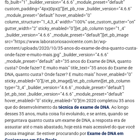
fb_built=”1″ _builder_version=”4.6.6″ _module_preset=”default”
custom_padding=”4px||0px|||”][et_pb_row _builder_version=”4.6.6″
_module_preset=”default” hover_enabled=”0″
column_structure=”1_4,3_4″ width=”100%” use_custom_gutter=”on”
gutter_width=”2″ sticky_enabled=”0″][et_pb_column type=”1_4″
_builder_version=”4.6.6″ _module_preset=”default”][et_pb_image
src=”https://www.laboratoriosaovicente.com.br/wp-
content/uploads/2020/10/35-anos-do-exame-de-dna-quanto-custa-
onde-fazer-e-muito-mais.jpg” _builder_version=”4.6.6″
_module_preset=”default” alt=”35 anos do Exame de DNA, quanto
custa? Onde fazer? E muito mais” title_text=”35 anos do Exame de
DNA, quanto custa? Onde fazer? E muito mais” hover_enabled=”0″
sticky_enabled=”0″][/et_pb_image][/et_pb_column][et_pb_column
type=”3_4″ _builder_version=”4.6.6″ _module_preset=”default”]
[et_pb_text _builder_version=”4.6.6″ _module_preset=”default”
hover_enabled=”0″ sticky_enabled=”0″]Em 2020 completou 35 anos
que do desenvolvimento da
técnica de exame de DNA
. Ao longo
desses 35 anos, muita coisa foi evoluindo, e se antes, quando se
perguntava quanto custa um exame de DNA, a resposta era de
assustar até o mais abastado, hoje está mais acessível do que você
possa imaginar. Se estiver procurando por
Exame de DNA em
Guaianases em São Paulo.