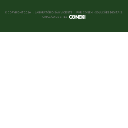
© COPYRIGHT
2026
→ LABORATÓRIO SÃO VICENTE → POR: CONEKI - SOLUÇÕES DIGITAIS |
CRIAÇÃO DE SITES