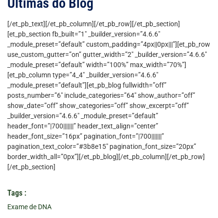
Últimas do Blog
[/et_pb_text][/et_pb_column][/et_pb_row][/et_pb_section]
[et_pb_section fb_built=”1″ _builder_version=”4.6.6″
_module_preset=”default” custom_padding=”4px||0px|||”][et_pb_row
use_custom_gutter=”on” gutter_width=”2″ _builder_version=”4.6.6″
_module_preset=”default” width=”100%” max_width=”70%”]
[et_pb_column type=”4_4″ _builder_version=”4.6.6″
_module_preset=”default”][et_pb_blog fullwidth=”off”
posts_number=”6″ include_categories=”64″ show_author=”off”
show_date=”off” show_categories=”off” show_excerpt=”off”
_builder_version=”4.6.6″ _module_preset=”default”
header_font=”|700|||||||” header_text_align=”center”
header_font_size=”16px” pagination_font=”|700|||||||”
pagination_text_color=”#3b8e15″ pagination_font_size=”20px”
border_width_all=”0px”][/et_pb_blog][/et_pb_column][/et_pb_row]
[/et_pb_section]
Tags :
Exame de DNA