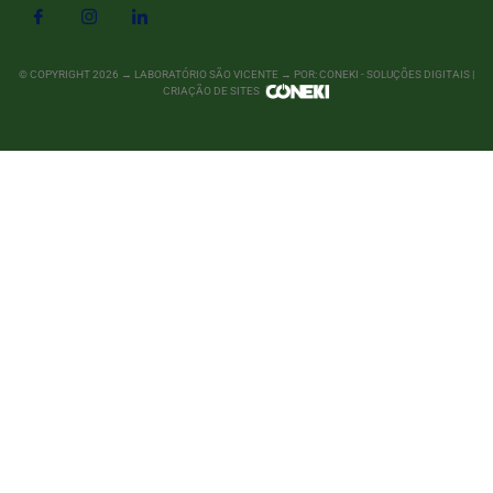
© COPYRIGHT
2026
→ LABORATÓRIO SÃO VICENTE → POR: CONEKI - SOLUÇÕES DIGITAIS |
CRIAÇÃO DE SITES