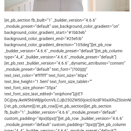
[et_pb_section fb_built=”1″ _builder_version=”4.6.6″
_module_preset=”default” use_background_color_gradient=”on”
background_color_gradient_start=”#1bb3eb”
background_color_gradient_end=”#25efcb”
background_color_gradient_direction=”105deg”][et_pb_row
_builder_version=”4.6.6″ _module_preset=”default”][et_pb_column
type=”4_4″ _builder_version=”4.6.6″ _module_preset=”default”]
[et_pb_text _builder_version=”4.6.6″ _dynamic_attributes=”content”
_module_preset=”default” text_font=”|700|||||||”
text_text_color=”#ffffff” text_font_size=”40px”
text_line_height=”1.5em” text_font_size_tablet=””
text_font_size_phone=”35px”
text_font_size_last_edited=”on|phone”]@ET-
DC@eyJkeW5hbWljIjp0cnVlLCJjb250ZW50IjoicG9zdF90aXRsZSIsInNld
[/et_pb_column][/et_pb_row][/et_pb_section][et_pb_section
fb_built=”1″ _builder_version=”4.6.6″ _module_preset=”default”
custom_padding=”4px||0px|||”][et_pb_row _builder_version=”4.6.6″
_module_preset=”default” custom_padding=”3px|||||”][et_pb_column
type=”4_4″ _builder_version=”4.6.6″ _module_preset=”default”]