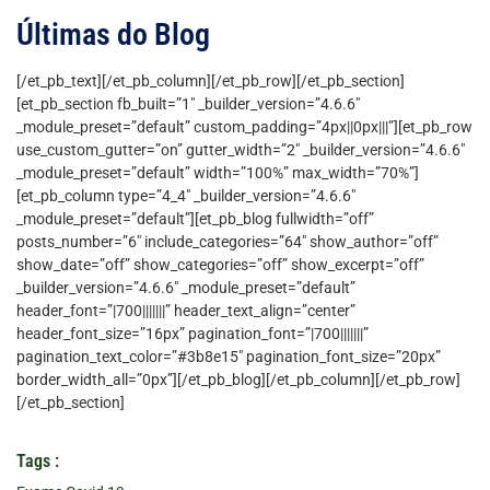
Últimas do Blog
[/et_pb_text][/et_pb_column][/et_pb_row][/et_pb_section]
[et_pb_section fb_built=”1″ _builder_version=”4.6.6″
_module_preset=”default” custom_padding=”4px||0px|||”][et_pb_row
use_custom_gutter=”on” gutter_width=”2″ _builder_version=”4.6.6″
_module_preset=”default” width=”100%” max_width=”70%”]
[et_pb_column type=”4_4″ _builder_version=”4.6.6″
_module_preset=”default”][et_pb_blog fullwidth=”off”
posts_number=”6″ include_categories=”64″ show_author=”off”
show_date=”off” show_categories=”off” show_excerpt=”off”
_builder_version=”4.6.6″ _module_preset=”default”
header_font=”|700|||||||” header_text_align=”center”
header_font_size=”16px” pagination_font=”|700|||||||”
pagination_text_color=”#3b8e15″ pagination_font_size=”20px”
border_width_all=”0px”][/et_pb_blog][/et_pb_column][/et_pb_row]
[/et_pb_section]
Tags :