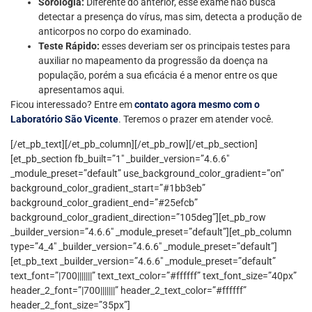
Sorologia:
Diferente do anterior, esse exame não busca
detectar a presença do vírus, mas sim, detecta a produção de
anticorpos no corpo do examinado.
Teste Rápido:
esses deveriam ser os principais testes para
auxiliar no mapeamento da progressão da doença na
população, porém a sua eficácia é a menor entre os que
apresentamos aqui.
Ficou interessado? Entre em
contato agora mesmo com o
Laboratório São Vicente
. Teremos o prazer em atender você.
[/et_pb_text][/et_pb_column][/et_pb_row][/et_pb_section]
[et_pb_section fb_built=”1″ _builder_version=”4.6.6″
_module_preset=”default” use_background_color_gradient=”on”
background_color_gradient_start=”#1bb3eb”
background_color_gradient_end=”#25efcb”
background_color_gradient_direction=”105deg”][et_pb_row
_builder_version=”4.6.6″ _module_preset=”default”][et_pb_column
type=”4_4″ _builder_version=”4.6.6″ _module_preset=”default”]
[et_pb_text _builder_version=”4.6.6″ _module_preset=”default”
text_font=”|700|||||||” text_text_color=”#ffffff” text_font_size=”40px”
header_2_font=”|700|||||||” header_2_text_color=”#ffffff”
header_2_font_size=”35px”]