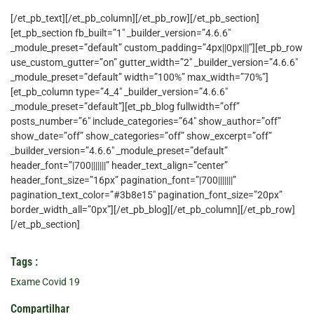
[/et_pb_text][/et_pb_column][/et_pb_row][/et_pb_section]
[et_pb_section fb_built=”1″ _builder_version=”4.6.6″
_module_preset=”default” custom_padding=”4px||0px|||”][et_pb_row
use_custom_gutter=”on” gutter_width=”2″ _builder_version=”4.6.6″
_module_preset=”default” width=”100%” max_width=”70%”]
[et_pb_column type=”4_4″ _builder_version=”4.6.6″
_module_preset=”default”][et_pb_blog fullwidth=”off”
posts_number=”6″ include_categories=”64″ show_author=”off”
show_date=”off” show_categories=”off” show_excerpt=”off”
_builder_version=”4.6.6″ _module_preset=”default”
header_font=”|700|||||||” header_text_align=”center”
header_font_size=”16px” pagination_font=”|700|||||||”
pagination_text_color=”#3b8e15″ pagination_font_size=”20px”
border_width_all=”0px”][/et_pb_blog][/et_pb_column][/et_pb_row]
[/et_pb_section]
Tags :
Exame Covid 19
Compartilhar