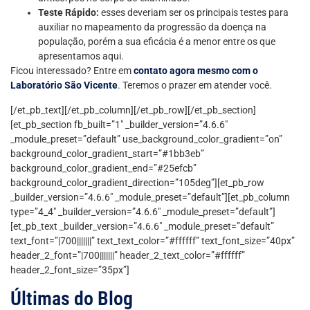
Teste Rápido:
esses deveriam ser os principais testes para
auxiliar no mapeamento da progressão da doença na
população, porém a sua eficácia é a menor entre os que
apresentamos aqui.
Ficou interessado? Entre em
contato agora mesmo com o
Laboratório São Vicente
. Teremos o prazer em atender você.
[/et_pb_text][/et_pb_column][/et_pb_row][/et_pb_section]
[et_pb_section fb_built=”1″ _builder_version=”4.6.6″
_module_preset=”default” use_background_color_gradient=”on”
background_color_gradient_start=”#1bb3eb”
background_color_gradient_end=”#25efcb”
background_color_gradient_direction=”105deg”][et_pb_row
_builder_version=”4.6.6″ _module_preset=”default”][et_pb_column
type=”4_4″ _builder_version=”4.6.6″ _module_preset=”default”]
[et_pb_text _builder_version=”4.6.6″ _module_preset=”default”
text_font=”|700|||||||” text_text_color=”#ffffff” text_font_size=”40px”
header_2_font=”|700|||||||” header_2_text_color=”#ffffff”
header_2_font_size=”35px”]
Últimas do Blog