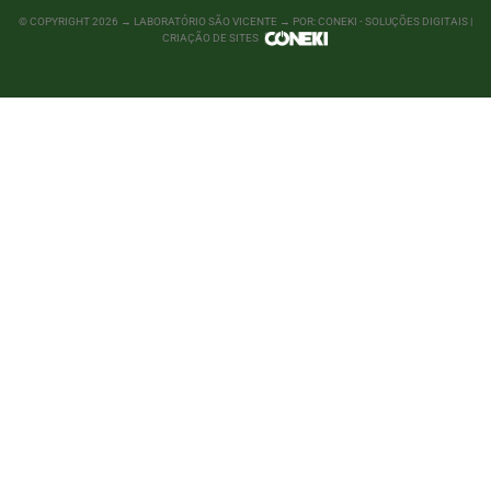
© COPYRIGHT
2026
→ LABORATÓRIO SÃO VICENTE → POR: CONEKI - SOLUÇÕES DIGITAIS |
CRIAÇÃO DE SITES