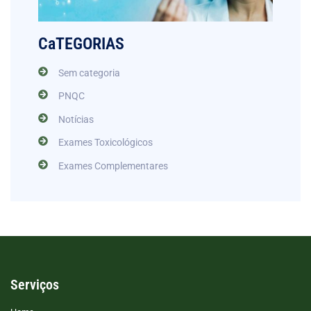
CaTEGORIAS
Sem categoria
PNQC
Notícias
Exames Toxicológicos
Exames Complementares
Serviços