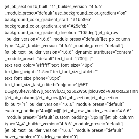
[et_pb_section fb_built=”1″ _builder_version=”4.6.6″
_module_preset=”default” use_background_color_gradient=”on”
background_color_gradient_start=”#1bb3eb”
background_color_gradient_end=”#25efcb”
background_color_gradient_direction=”105deg”][et_pb_row
_builder_version=”4.6.6″ _module_preset=”default”][et_pb_column
type=”4_4″ _builder_version=”4.6.6″ _module_preset=”default”]
[et_pb_text _builder_version=”4.6.6″ _dynamic_attributes=”content”
_module_preset=”default” text_font=”|700|||||||”
text_text_color=”#ffffff” text_font_size=”40px”
text_line_height=”1.5em” text_font_size_tablet=””
text_font_size_phone=”35px”
text_font_size_last_edited=”on|phone”]@ET-
DC@eyJkeW5hbWljIjp0cnVlLCJjb250ZW50IjoicG9zdF90aXRsZSIsInNld
[/et_pb_column][/et_pb_row][/et_pb_section][et_pb_section
fb_built=”1″ _builder_version=”4.6.6″ _module_preset=”default”
custom_padding=”4px||0px|||”][et_pb_row _builder_version=”4.6.6″
_module_preset=”default” custom_padding=”3px|||||”][et_pb_column
type=”4_4″ _builder_version=”4.6.6″ _module_preset=”default”]
[et_pb_text _builder_version=”4.6.6″ _module_preset=”default”
hover_enabled=”0″ sticky_enabled=”0″]