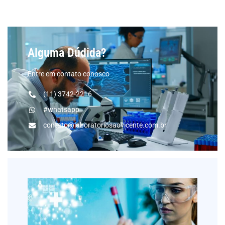
Alguma Dúdida?
Entre em contato conosco
(11) 3742-2216
#whatsapp
contato@laboratoriosaovicente.com.br