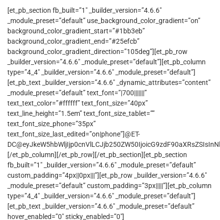
[et_pb_section fb_built=”1″ _builder_version=”4.6.6″
_module_preset=”default” use_background_color_gradient=”on”
background_color_gradient_start=”#1bb3eb”
background_color_gradient_end=”#25efcb”
background_color_gradient_direction=”105deg”][et_pb_row
_builder_version=”4.6.6″ _module_preset=”default”][et_pb_column
type=”4_4″ _builder_version=”4.6.6″ _module_preset=”default”]
[et_pb_text _builder_version=”4.6.6″ _dynamic_attributes=”content”
_module_preset=”default” text_font=”|700|||||||”
text_text_color=”#ffffff” text_font_size=”40px”
text_line_height=”1.5em” text_font_size_tablet=””
text_font_size_phone=”35px”
text_font_size_last_edited=”on|phone”]@ET-
DC@eyJkeW5hbWljIjp0cnVlLCJjb250ZW50IjoicG9zdF90aXRsZSIsInNld
[/et_pb_column][/et_pb_row][/et_pb_section][et_pb_section
fb_built=”1″ _builder_version=”4.6.6″ _module_preset=”default”
custom_padding=”4px||0px|||”][et_pb_row _builder_version=”4.6.6″
_module_preset=”default” custom_padding=”3px|||||”][et_pb_column
type=”4_4″ _builder_version=”4.6.6″ _module_preset=”default”]
[et_pb_text _builder_version=”4.6.6″ _module_preset=”default”
hover_enabled=”0″ sticky_enabled=”0″]