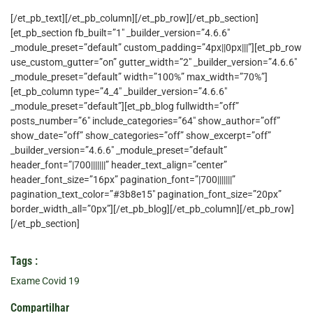
[/et_pb_text][/et_pb_column][/et_pb_row][/et_pb_section]
[et_pb_section fb_built=”1″ _builder_version=”4.6.6″
_module_preset=”default” custom_padding=”4px||0px|||”][et_pb_row
use_custom_gutter=”on” gutter_width=”2″ _builder_version=”4.6.6″
_module_preset=”default” width=”100%” max_width=”70%”]
[et_pb_column type=”4_4″ _builder_version=”4.6.6″
_module_preset=”default”][et_pb_blog fullwidth=”off”
posts_number=”6″ include_categories=”64″ show_author=”off”
show_date=”off” show_categories=”off” show_excerpt=”off”
_builder_version=”4.6.6″ _module_preset=”default”
header_font=”|700|||||||” header_text_align=”center”
header_font_size=”16px” pagination_font=”|700|||||||”
pagination_text_color=”#3b8e15″ pagination_font_size=”20px”
border_width_all=”0px”][/et_pb_blog][/et_pb_column][/et_pb_row]
[/et_pb_section]
Tags :
Exame Covid 19
Compartilhar