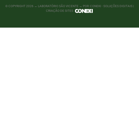
© COPYRIGHT
2026
→ LABORATÓRIO SÃO VICENTE → POR: CONEKI - SOLUÇÕES DIGITAIS |
CRIAÇÃO DE SITES