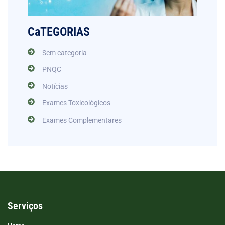
CaTEGORIAS
Sem categoria
PNQC
Notícias
Exames Toxicológicos
Exames Complementares
Serviços