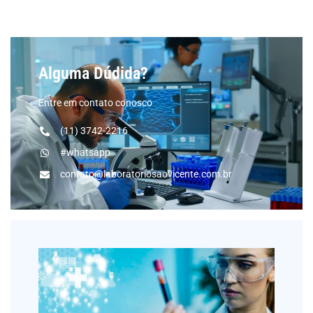
Alguma Dúdida?
Entre em contato conosco
(11) 3742-2216
#whatsapp
contato@laboratoriosaovicente.com.br