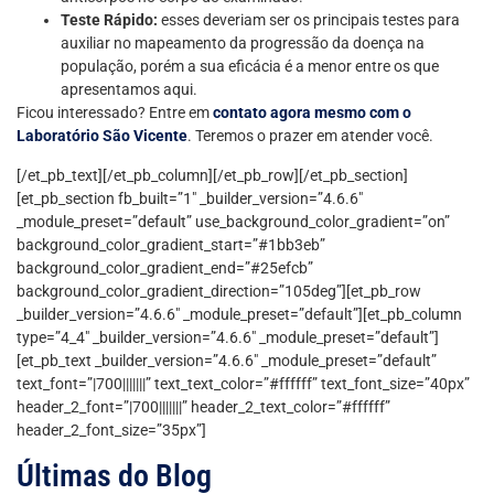
Teste Rápido:
esses deveriam ser os principais testes para
auxiliar no mapeamento da progressão da doença na
população, porém a sua eficácia é a menor entre os que
apresentamos aqui.
Ficou interessado? Entre em
contato agora mesmo com o
Laboratório São Vicente
. Teremos o prazer em atender você.
[/et_pb_text][/et_pb_column][/et_pb_row][/et_pb_section]
[et_pb_section fb_built=”1″ _builder_version=”4.6.6″
_module_preset=”default” use_background_color_gradient=”on”
background_color_gradient_start=”#1bb3eb”
background_color_gradient_end=”#25efcb”
background_color_gradient_direction=”105deg”][et_pb_row
_builder_version=”4.6.6″ _module_preset=”default”][et_pb_column
type=”4_4″ _builder_version=”4.6.6″ _module_preset=”default”]
[et_pb_text _builder_version=”4.6.6″ _module_preset=”default”
text_font=”|700|||||||” text_text_color=”#ffffff” text_font_size=”40px”
header_2_font=”|700|||||||” header_2_text_color=”#ffffff”
header_2_font_size=”35px”]
Últimas do Blog