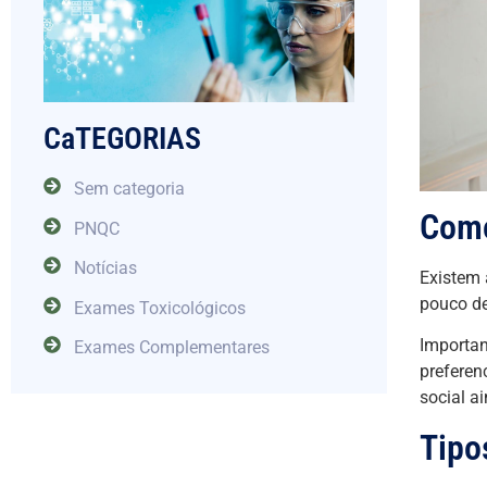
CaTEGORIAS
Sem categoria
Como
PNQC
Notícias
Existem
pouco de
Exames Toxicológicos
Importan
Exames Complementares
preferen
social a
Tipo