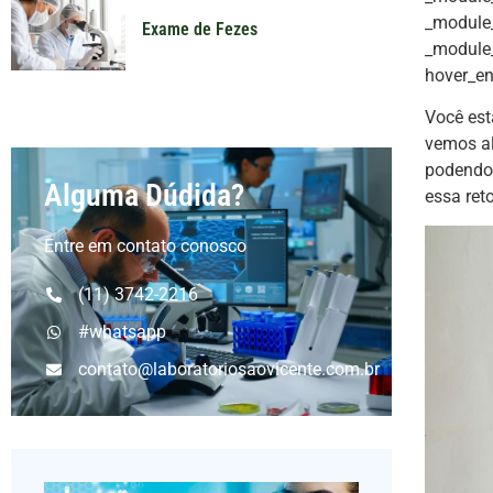
_module_
Exame de Fezes
_module_
hover_en
Você est
vemos al
podendo 
Alguma Dúdida?
essa re
Entre em contato conosco
(11) 3742-2216
#whatsapp
contato@laboratoriosaovicente.com.br