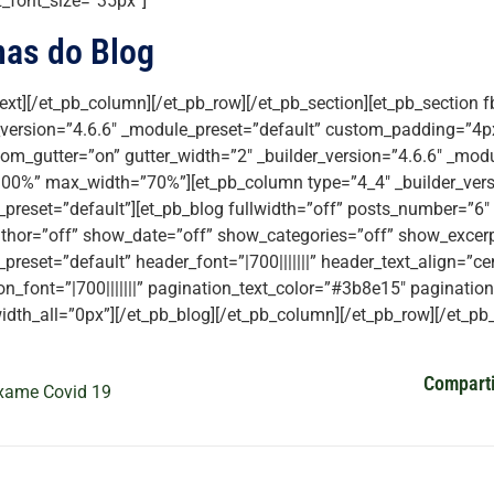
_font_size=”35px”]
mas do Blog
text][/et_pb_column][/et_pb_row][/et_pb_section][et_pb_section f
_version=”4.6.6″ _module_preset=”default” custom_padding=”4px|
om_gutter=”on” gutter_width=”2″ _builder_version=”4.6.6″ _modu
00%” max_width=”70%”][et_pb_column type=”4_4″ _builder_vers
preset=”default”][et_pb_blog fullwidth=”off” posts_number=”6″
hor=”off” show_date=”off” show_categories=”off” show_excerpt
preset=”default” header_font=”|700|||||||” header_text_align=”c
on_font=”|700|||||||” pagination_text_color=”#3b8e15″ paginatio
idth_all=”0px”][/et_pb_blog][/et_pb_column][/et_pb_row][/et_pb_
Comparti
xame Covid 19