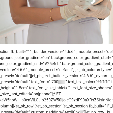
ection fb_built=”1″ _builder_version=”4.6.6″ _module_preset=”def
ground_color_gradient=”on” background_color_gradient_start
nd_color_gradient_end=”#25efcb” background_color_gradient_d
_version=”4.6.6″ _module_preset=”default”][et_pb_column type=”4
preset=”default”][et_pb_text _builder_version=”4.6.6″ _dynamic_
reset=”default” text_font=”|700|||||||” text_text_color=”#ffffff”
e_height=”1.5em” text_font_size_tablet=”” text_font_size_phone=
t_size_last_edited=”on|phone”]@ET-
eW5hbWljIjp0cnVlLCJjb250ZW50IjoicG9zdF90aXRsZSIsInNldHR
column][/et_pb_row][/et_pb_section][et_pb_section fb_built=”1″ _
preset=”default” custom_padding=”4px||0px|||”][et_pb_row _buil