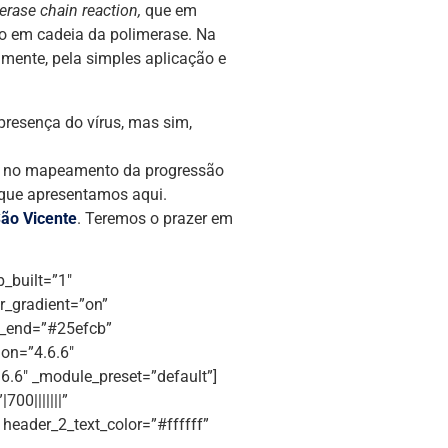
erase chain reaction,
que em
ção em cadeia da polimerase. Na
lmente, pela simples aplicação e
presença do vírus, mas sim,
iar no mapeamento da progressão
 que apresentamos aqui.
ão Vicente
. Teremos o prazer em
b_built=”1″
r_gradient=”on”
t_end=”#25efcb”
ion=”4.6.6″
6.6″ _module_preset=”default”]
700|||||||”
” header_2_text_color=”#ffffff”