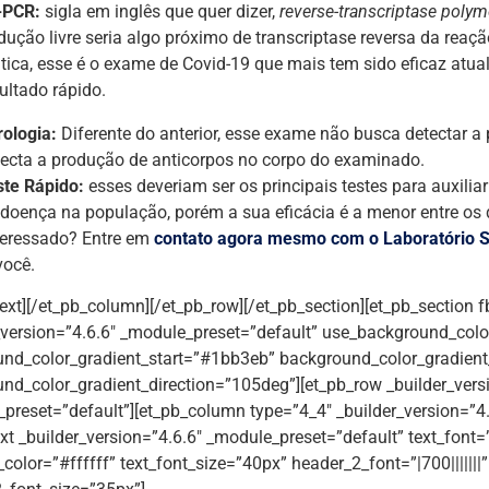
-PCR:
sigla em inglês que quer dizer,
reverse-transcriptase polym
dução livre seria algo próximo de transcriptase reversa da rea
tica, esse é o exame de Covid-19 que mais tem sido eficaz atua
ultado rápido.
rologia:
Diferente do anterior, esse exame não busca detectar a 
tecta a produção de anticorpos no corpo do examinado.
ste Rápido:
esses deveriam ser os principais testes para auxil
 doença na população, porém a sua eficácia é a menor entre os
teressado? Entre em
contato agora mesmo com o Laboratório S
você.
text][/et_pb_column][/et_pb_row][/et_pb_section][et_pb_section f
_version=”4.6.6″ _module_preset=”default” use_background_colo
nd_color_gradient_start=”#1bb3eb” background_color_gradien
nd_color_gradient_direction=”105deg”][et_pb_row _builder_vers
preset=”default”][et_pb_column type=”4_4″ _builder_version=”4.
xt _builder_version=”4.6.6″ _module_preset=”default” text_font=”|
_color=”#ffffff” text_font_size=”40px” header_2_font=”|700|||||||