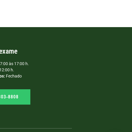
 exame
7:00 às 17:00 h.
12:00 h.
os:
Fechado
303‑8808