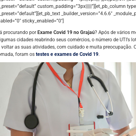
preset=”default” custom_padding=”3px|||||”][et_pb_column type=
preset=”default”][et_pb_text _builder_version=”4.6.6″ _module_p
abled=”0″ sticky_enabled=”0″]
á procurando por
Exame Covid 19 no Grajaú
? Após de vários 
gumas cidades reabrindo seus comércios, o número de UTI’s lo
voltar as suas atividades, com cuidado e muita preocupação. 
tomada, foram os
testes e exames de Covid 19
.