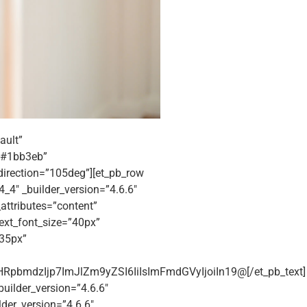
ault”
=”#1bb3eb”
irection=”105deg”][et_pb_row
_4″ _builder_version=”4.6.6″
attributes=”content”
 text_font_size=”40px”
”35px”
pbmdzIjp7ImJlZm9yZSI6IiIsImFmdGVyIjoiIn19@[/et_pb_text]
builder_version=”4.6.6″
der_version=”4.6.6″