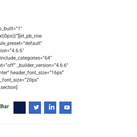
b_built=”1″
|0px|||”][et_pb_row
le_preset=”default”
ion=”4.6.6″
 include_categories=”64″
=”off” _builder_version=”4.6.6″
enter” header_font_size=”16px”
n_font_size=”20px”
section]
lhar