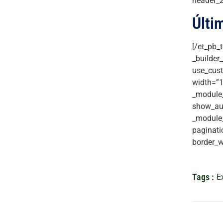
header_2
Últi
[/et_pb_
_builder
use_cust
width=”1
_module_
show_aut
_module_
paginati
border_w
Tags :
E