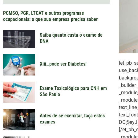
PCMSO, PGR, LTCAT e outros programas
ocupacionais: o que sua empresa precisa saber
Saiba quanto custa o exame de
DNA
[et_pb_s
Xiii…pode ser Diabetes!
use_back
backgrou
_builder
Exame Toxicológico para CNH em
_module_
São Paulo
_module_p
text_lin
text_fon
Antes de se exercitar, faça estes
exames
DC@eyJk
[/et_pb_
_module_