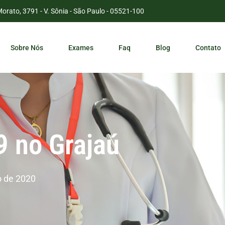
Morato, 3791 - V. Sônia - São Paulo - 05521-100
Sobre Nós
Exames
Faq
Blog
Contato
 no Grajaú
 de 2020