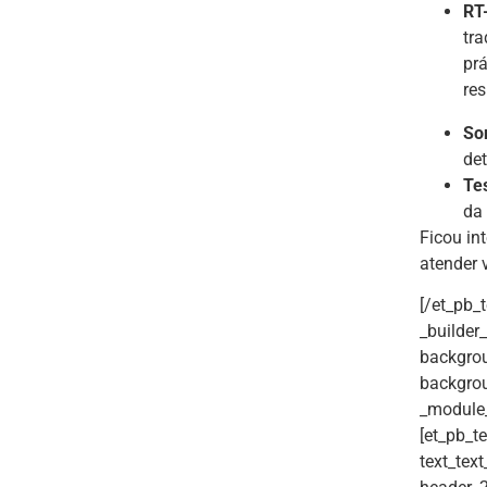
RT
tra
prá
res
So
de
Te
da
Ficou in
atender 
[/et_pb_
_builder
backgrou
backgrou
_module_
[et_pb_te
text_text