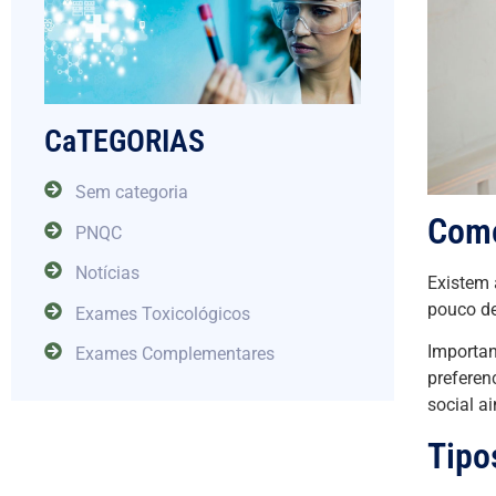
CaTEGORIAS
Sem categoria
Como
PNQC
Notícias
Existem
pouco de
Exames Toxicológicos
Importan
Exames Complementares
preferen
social a
Tipo