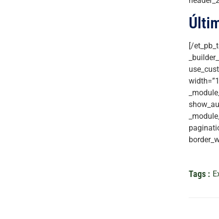
header_2
Últi
[/et_pb_
_builder
use_cust
width=”1
_module_
show_aut
_module_
paginati
border_w
Tags :
E