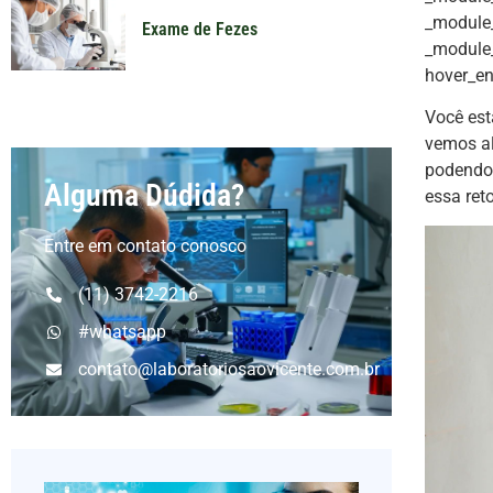
_module_
Exame de Fezes
_module_
hover_en
Você est
vemos al
podendo 
Alguma Dúdida?
essa re
Entre em contato conosco
(11) 3742-2216
#whatsapp
contato@laboratoriosaovicente.com.br