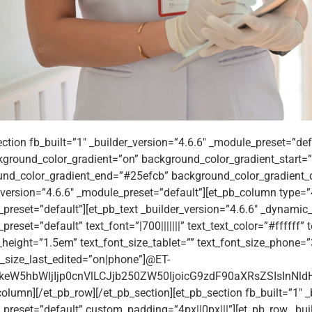
ection fb_built=”1″ _builder_version=”4.6.6″ _module_preset=”def
ground_color_gradient=”on” background_color_gradient_start
nd_color_gradient_end=”#25efcb” background_color_gradient_d
_version=”4.6.6″ _module_preset=”default”][et_pb_column type=”4
preset=”default”][et_pb_text _builder_version=”4.6.6″ _dynamic_
reset=”default” text_font=”|700|||||||” text_text_color=”#ffffff”
e_height=”1.5em” text_font_size_tablet=”” text_font_size_phone=
t_size_last_edited=”on|phone”]@ET-
eW5hbWljIjp0cnVlLCJjb250ZW50IjoicG9zdF90aXRsZSIsInNldHR
column][/et_pb_row][/et_pb_section][et_pb_section fb_built=”1″ _
preset=”default” custom_padding=”4px||0px|||”][et_pb_row _buil