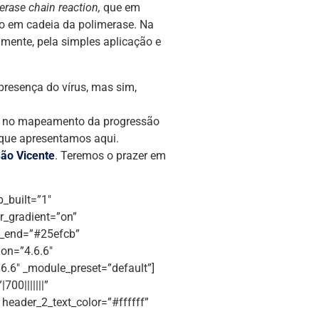
erase chain reaction,
que em
ção em cadeia da polimerase. Na
lmente, pela simples aplicação e
presença do vírus, mas sim,
iar no mapeamento da progressão
 que apresentamos aqui.
ão Vicente
. Teremos o prazer em
b_built=”1″
r_gradient=”on”
t_end=”#25efcb”
ion=”4.6.6″
6.6″ _module_preset=”default”]
700|||||||”
” header_2_text_color=”#ffffff”