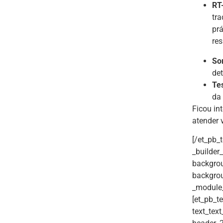
RT
tra
prá
res
So
de
Te
da
Ficou in
atender 
[/et_pb_
_builder
backgrou
backgrou
_module_
[et_pb_te
text_text