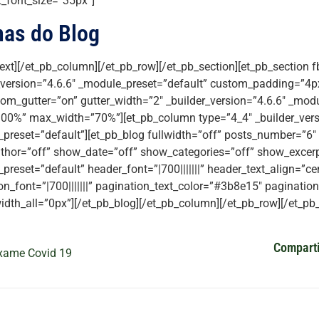
_font_size=”35px”]
mas do Blog
text][/et_pb_column][/et_pb_row][/et_pb_section][et_pb_section f
_version=”4.6.6″ _module_preset=”default” custom_padding=”4px|
om_gutter=”on” gutter_width=”2″ _builder_version=”4.6.6″ _modu
00%” max_width=”70%”][et_pb_column type=”4_4″ _builder_vers
preset=”default”][et_pb_blog fullwidth=”off” posts_number=”6″
hor=”off” show_date=”off” show_categories=”off” show_excerpt
preset=”default” header_font=”|700|||||||” header_text_align=”c
on_font=”|700|||||||” pagination_text_color=”#3b8e15″ paginatio
idth_all=”0px”][/et_pb_blog][/et_pb_column][/et_pb_row][/et_pb_
Comparti
xame Covid 19