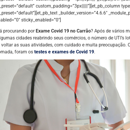
preset=”default” custom_padding=”3px|||||”][et_pb_column type=
preset=”default”][et_pb_text _builder_version=”4.6.6″ _module_p
abled=”0″ sticky_enabled=”0″]
á procurando por
Exame Covid 19 no Carrão
? Após de vários 
gumas cidades reabrindo seus comércios, o número de UTI’s lo
voltar as suas atividades, com cuidado e muita preocupação. 
tomada, foram os
testes e exames de Covid 19
.