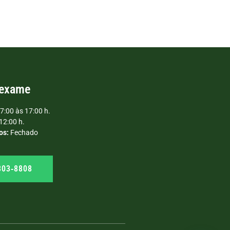
 exame
7:00 às 17:00 h.
12:00 h.
os:
Fechado
303‑8808