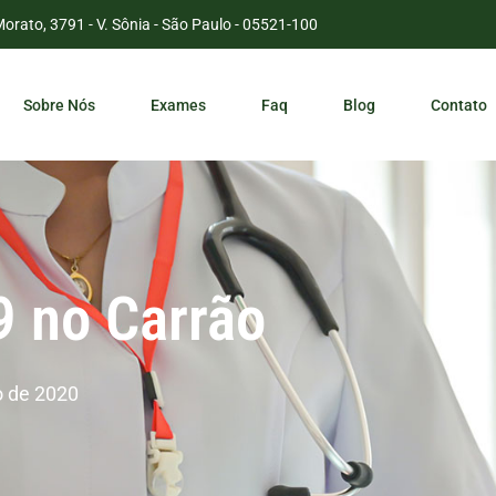
Morato, 3791 - V. Sônia - São Paulo - 05521-100
Sobre Nós
Exames
Faq
Blog
Contato
 no Carrão
 de 2020