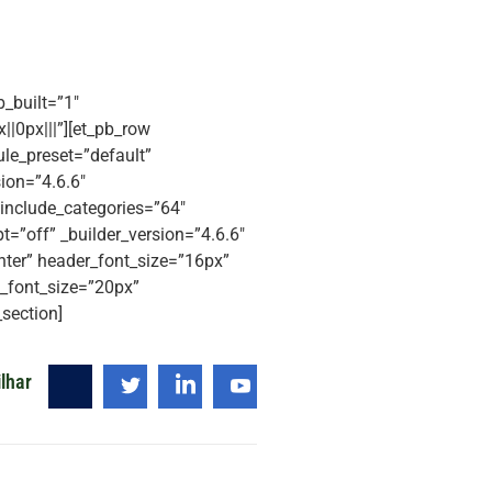
b_built=”1″
|0px|||”][et_pb_row
le_preset=”default”
ion=”4.6.6″
 include_categories=”64″
=”off” _builder_version=”4.6.6″
enter” header_font_size=”16px”
n_font_size=”20px”
section]
lhar