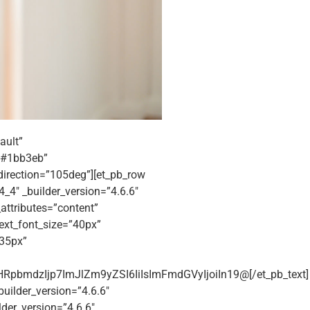
ault”
=”#1bb3eb”
irection=”105deg”][et_pb_row
_4″ _builder_version=”4.6.6″
attributes=”content”
 text_font_size=”40px”
”35px”
pbmdzIjp7ImJlZm9yZSI6IiIsImFmdGVyIjoiIn19@[/et_pb_text]
builder_version=”4.6.6″
der_version=”4.6.6″