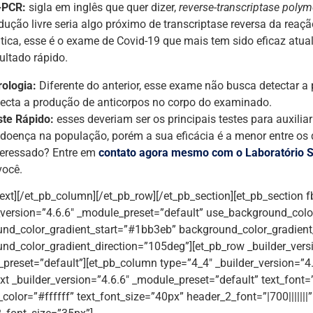
-PCR:
sigla em inglês que quer dizer,
reverse-transcriptase polym
dução livre seria algo próximo de transcriptase reversa da rea
tica, esse é o exame de Covid-19 que mais tem sido eficaz atua
ultado rápido.
rologia:
Diferente do anterior, esse exame não busca detectar a 
tecta a produção de anticorpos no corpo do examinado.
ste Rápido:
esses deveriam ser os principais testes para auxil
 doença na população, porém a sua eficácia é a menor entre os
teressado? Entre em
contato agora mesmo com o Laboratório S
você.
text][/et_pb_column][/et_pb_row][/et_pb_section][et_pb_section f
_version=”4.6.6″ _module_preset=”default” use_background_colo
nd_color_gradient_start=”#1bb3eb” background_color_gradien
nd_color_gradient_direction=”105deg”][et_pb_row _builder_vers
preset=”default”][et_pb_column type=”4_4″ _builder_version=”4.
xt _builder_version=”4.6.6″ _module_preset=”default” text_font=”|
_color=”#ffffff” text_font_size=”40px” header_2_font=”|700|||||||