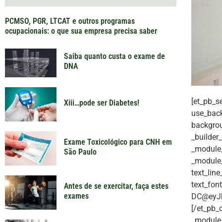
PCMSO, PGR, LTCAT e outros programas
ocupacionais: o que sua empresa precisa saber
Saiba quanto custa o exame de
DNA
[et_pb_s
Xiii…pode ser Diabetes!
use_back
backgrou
_builder
Exame Toxicológico para CNH em
_module_
São Paulo
_module_p
text_lin
text_fon
Antes de se exercitar, faça estes
exames
DC@eyJk
[/et_pb_
_module_