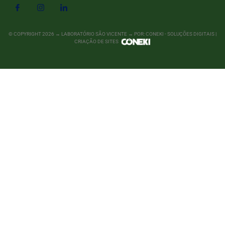
© COPYRIGHT
2026
→ LABORATÓRIO SÃO VICENTE → POR: CONEKI - SOLUÇÕES DIGITAIS |
CRIAÇÃO DE SITES