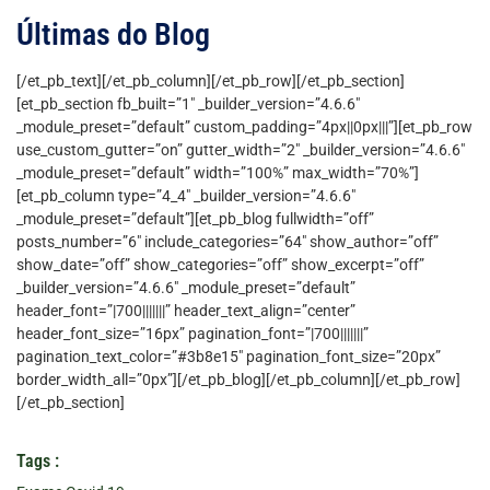
Últimas do Blog
[/et_pb_text][/et_pb_column][/et_pb_row][/et_pb_section]
[et_pb_section fb_built=”1″ _builder_version=”4.6.6″
_module_preset=”default” custom_padding=”4px||0px|||”][et_pb_row
use_custom_gutter=”on” gutter_width=”2″ _builder_version=”4.6.6″
_module_preset=”default” width=”100%” max_width=”70%”]
[et_pb_column type=”4_4″ _builder_version=”4.6.6″
_module_preset=”default”][et_pb_blog fullwidth=”off”
posts_number=”6″ include_categories=”64″ show_author=”off”
show_date=”off” show_categories=”off” show_excerpt=”off”
_builder_version=”4.6.6″ _module_preset=”default”
header_font=”|700|||||||” header_text_align=”center”
header_font_size=”16px” pagination_font=”|700|||||||”
pagination_text_color=”#3b8e15″ pagination_font_size=”20px”
border_width_all=”0px”][/et_pb_blog][/et_pb_column][/et_pb_row]
[/et_pb_section]
Tags :