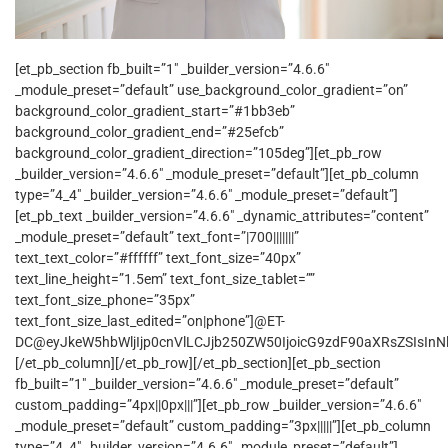
[et_pb_section fb_built=”1″ _builder_version=”4.6.6″
_module_preset=”default” use_background_color_gradient=”on”
background_color_gradient_start=”#1bb3eb”
background_color_gradient_end=”#25efcb”
background_color_gradient_direction=”105deg”][et_pb_row
_builder_version=”4.6.6″ _module_preset=”default”][et_pb_column
type=”4_4″ _builder_version=”4.6.6″ _module_preset=”default”]
[et_pb_text _builder_version=”4.6.6″ _dynamic_attributes=”content”
_module_preset=”default” text_font=”|700|||||||”
text_text_color=”#ffffff” text_font_size=”40px”
text_line_height=”1.5em” text_font_size_tablet=””
text_font_size_phone=”35px”
text_font_size_last_edited=”on|phone”]@ET-
DC@eyJkeW5hbWljIjp0cnVlLCJjb250ZW50IjoicG9zdF90aXRsZSIsInNld
[/et_pb_column][/et_pb_row][/et_pb_section][et_pb_section
fb_built=”1″ _builder_version=”4.6.6″ _module_preset=”default”
custom_padding=”4px||0px|||”][et_pb_row _builder_version=”4.6.6″
_module_preset=”default” custom_padding=”3px|||||”][et_pb_column
type=”4_4″ _builder_version=”4.6.6″ _module_preset=”default”]