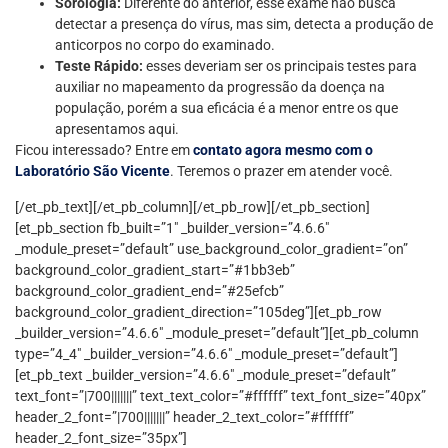
Sorologia:
Diferente do anterior, esse exame não busca
detectar a presença do vírus, mas sim, detecta a produção de
anticorpos no corpo do examinado.
Teste Rápido:
esses deveriam ser os principais testes para
auxiliar no mapeamento da progressão da doença na
população, porém a sua eficácia é a menor entre os que
apresentamos aqui.
Ficou interessado? Entre em
contato agora mesmo com o
Laboratório São Vicente
. Teremos o prazer em atender você.
[/et_pb_text][/et_pb_column][/et_pb_row][/et_pb_section]
[et_pb_section fb_built=”1″ _builder_version=”4.6.6″
_module_preset=”default” use_background_color_gradient=”on”
background_color_gradient_start=”#1bb3eb”
background_color_gradient_end=”#25efcb”
background_color_gradient_direction=”105deg”][et_pb_row
_builder_version=”4.6.6″ _module_preset=”default”][et_pb_column
type=”4_4″ _builder_version=”4.6.6″ _module_preset=”default”]
[et_pb_text _builder_version=”4.6.6″ _module_preset=”default”
text_font=”|700|||||||” text_text_color=”#ffffff” text_font_size=”40px”
header_2_font=”|700|||||||” header_2_text_color=”#ffffff”
header_2_font_size=”35px”]