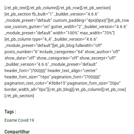
[/et_pb_text][/et_pb_column][/et_pb_row][/et_pb_section]
[et_pb_section fb_built=”1″ _builder_version=”4.6.6″
_module_preset=”default” custom_padding=”4px||0px|||”][et_pb_row
use_custom_gutter=”on” gutter_width=”2″ _builder_version=”4.6.6″
_module_preset=”default” width=”100%” max_width=”70%”]
[et_pb_column type=”4_4″ _builder_version=”4.6.6″
_module_preset=”default”][et_pb_blog fullwidth=”off”
posts_number=”6″ include_categories=”64″ show_author=”off”
show_date=”off” show_categories=”off” show_excerpt=”off”
_builder_version=”4.6.6″ _module_preset=”default”
header_font=”|700|||||||” header_text_align=”center”
header_font_size=”16px” pagination_font=”|700|||||||”
pagination_text_color=”#3b8e15″ pagination_font_size=”20px”
border_width_all=”0px”][/et_pb_blog][/et_pb_column][/et_pb_row]
[/et_pb_section]
Tags :
Exame Covid 19
Compartilhar