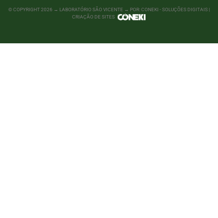
© COPYRIGHT
2026
→ LABORATÓRIO SÃO VICENTE → POR: CONEKI - SOLUÇÕES DIGITAIS |
CRIAÇÃO DE SITES