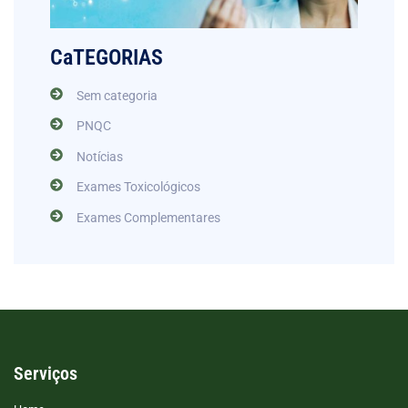
CaTEGORIAS
Sem categoria
PNQC
Notícias
Exames Toxicológicos
Exames Complementares
Serviços