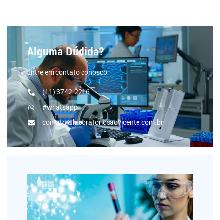
Alguma Dúdida?
Entre em contato conosco
(11) 3742-2216
#whatsapp
contato@laboratoriosaovicente.com.br