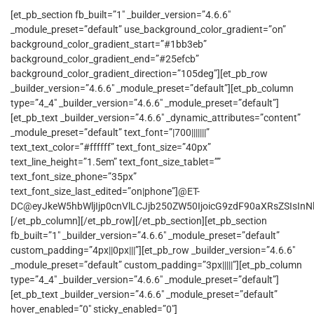
[et_pb_section fb_built=”1″ _builder_version=”4.6.6″
_module_preset=”default” use_background_color_gradient=”on”
background_color_gradient_start=”#1bb3eb”
background_color_gradient_end=”#25efcb”
background_color_gradient_direction=”105deg”][et_pb_row
_builder_version=”4.6.6″ _module_preset=”default”][et_pb_column
type=”4_4″ _builder_version=”4.6.6″ _module_preset=”default”]
[et_pb_text _builder_version=”4.6.6″ _dynamic_attributes=”content”
_module_preset=”default” text_font=”|700|||||||”
text_text_color=”#ffffff” text_font_size=”40px”
text_line_height=”1.5em” text_font_size_tablet=””
text_font_size_phone=”35px”
text_font_size_last_edited=”on|phone”]@ET-
DC@eyJkeW5hbWljIjp0cnVlLCJjb250ZW50IjoicG9zdF90aXRsZSIsInNld
[/et_pb_column][/et_pb_row][/et_pb_section][et_pb_section
fb_built=”1″ _builder_version=”4.6.6″ _module_preset=”default”
custom_padding=”4px||0px|||”][et_pb_row _builder_version=”4.6.6″
_module_preset=”default” custom_padding=”3px|||||”][et_pb_column
type=”4_4″ _builder_version=”4.6.6″ _module_preset=”default”]
[et_pb_text _builder_version=”4.6.6″ _module_preset=”default”
hover_enabled=”0″ sticky_enabled=”0″]