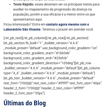
Teste Rápido:
esses deveriam ser os principais testes para
auxiliar no mapeamento da progressão da doença na
população, porém a sua eficácia é a menor entre os que
apresentamos aqui.
Ficou interessado? Entre em
contato agora mesmo com o
Laboratório São Vicente
. Teremos o prazer em atender você.
[/et_pb_text][/et_pb_column][/et_pb_row][/et_pb_section]
[et_pb_section fb_built=”1″ _builder_version=”4.6.6″
_module_preset=”default” use_background_color_gradient=”on”
background_color_gradient_start=”#1bb3eb”
background_color_gradient_end=”#25efcb”
background_color_gradient_direction=”105deg”][et_pb_row
_builder_version=”4.6.6″ _module_preset=”default”][et_pb_column
type=”4_4″ _builder_version=”4.6.6″ _module_preset=”default”]
[et_pb_text _builder_version=”4.6.6″ _module_preset=”default”
text_font=”|700|||||||” text_text_color=”#ffffff” text_font_size=”40px”
header_2_font=”|700|||||||” header_2_text_color=”#ffffff”
header_2_font_size=”35px”]
Últimas do Blog