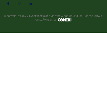
© COPYRIGHT
2026
→ LABORATÓRIO SÃO VICENTE → POR: CONEKI - SOLUÇÕES DIGITAIS |
CRIAÇÃO DE SITES