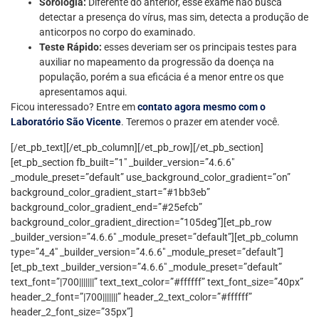
Sorologia:
Diferente do anterior, esse exame não busca
detectar a presença do vírus, mas sim, detecta a produção de
anticorpos no corpo do examinado.
Teste Rápido:
esses deveriam ser os principais testes para
auxiliar no mapeamento da progressão da doença na
população, porém a sua eficácia é a menor entre os que
apresentamos aqui.
Ficou interessado? Entre em
contato agora mesmo com o
Laboratório São Vicente
. Teremos o prazer em atender você.
[/et_pb_text][/et_pb_column][/et_pb_row][/et_pb_section]
[et_pb_section fb_built=”1″ _builder_version=”4.6.6″
_module_preset=”default” use_background_color_gradient=”on”
background_color_gradient_start=”#1bb3eb”
background_color_gradient_end=”#25efcb”
background_color_gradient_direction=”105deg”][et_pb_row
_builder_version=”4.6.6″ _module_preset=”default”][et_pb_column
type=”4_4″ _builder_version=”4.6.6″ _module_preset=”default”]
[et_pb_text _builder_version=”4.6.6″ _module_preset=”default”
text_font=”|700|||||||” text_text_color=”#ffffff” text_font_size=”40px”
header_2_font=”|700|||||||” header_2_text_color=”#ffffff”
header_2_font_size=”35px”]