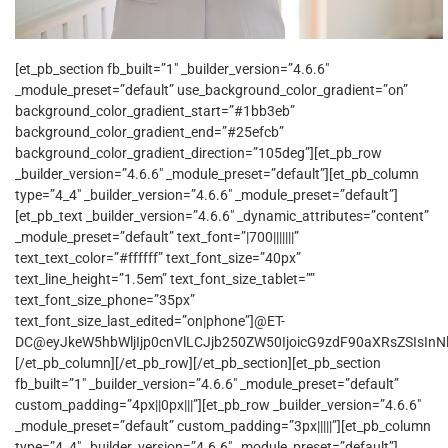
[et_pb_section fb_built=”1″ _builder_version=”4.6.6″
_module_preset=”default” use_background_color_gradient=”on”
background_color_gradient_start=”#1bb3eb”
background_color_gradient_end=”#25efcb”
background_color_gradient_direction=”105deg”][et_pb_row
_builder_version=”4.6.6″ _module_preset=”default”][et_pb_column
type=”4_4″ _builder_version=”4.6.6″ _module_preset=”default”]
[et_pb_text _builder_version=”4.6.6″ _dynamic_attributes=”content”
_module_preset=”default” text_font=”|700|||||||”
text_text_color=”#ffffff” text_font_size=”40px”
text_line_height=”1.5em” text_font_size_tablet=””
text_font_size_phone=”35px”
text_font_size_last_edited=”on|phone”]@ET-
DC@eyJkeW5hbWljIjp0cnVlLCJjb250ZW50IjoicG9zdF90aXRsZSIsInNld
[/et_pb_column][/et_pb_row][/et_pb_section][et_pb_section
fb_built=”1″ _builder_version=”4.6.6″ _module_preset=”default”
custom_padding=”4px||0px|||”][et_pb_row _builder_version=”4.6.6″
_module_preset=”default” custom_padding=”3px|||||”][et_pb_column
type=”4_4″ _builder_version=”4.6.6″ _module_preset=”default”]