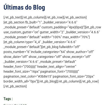
Últimas do Blog
[/et_pb_text][/et_pb_column][/et_pb_row][/et_pb_section]
[et_pb_section fb_built=”1″ _builder_version=”4.6.6″
_module_preset=”default” custom_padding=”4px||0px|||”][et_pb_row
use_custom_gutter=”on” gutter_width=”2″ _builder_version=”4.6.6″
_module_preset=”default” width=”100%” max_width=”70%”]
[et_pb_column type=”4_4″ _builder_version=”4.6.6″
_module_preset=”default”][et_pb_blog fullwidth=”off”
posts_number=”6″ include_categories=”64″ show_author=”off”
show_date=”off” show_categories=”off” show_excerpt=”off”
_builder_version=”4.6.6″ _module_preset=”default”
header_font=”|700|||||||” header_text_align=”center”
header_font_size=”16px” pagination_font=”|700|||||||”
pagination_text_color=”#3b8e15″ pagination_font_size=”20px”
border_width_all=”0px”][/et_pb_blog][/et_pb_column][/et_pb_row]
[/et_pb_section]
Tags :