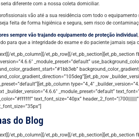
 seria diferente com a nossa coleta domiciliar.
rofissionais vão até a sua residência com todo o equipamento
 seja feita de forma higiênica e segura, sem risco de contamina
ores sempre vão trajando equipamento de proteção individual
tudo para que a integridade do exame e do paciente jamais seja
text][/et_pb_column][/et_pb_row][/et_pb_section][et_pb_section f
_version=”4.6.6″ _module_preset=”default” use_background_colo
nd_color_gradient_start=”#1bb3eb” background_color_gradien
nd_color_gradient_direction=”105deg”][et_pb_row _builder_vers
preset=”default”][et_pb_column type=”4_4″ _builder_version=”4.
xt _builder_version=”4.6.6″ _module_preset=”default” text_font=”|
_color=”#ffffff” text_font_size=”40px” header_2_font=”|700|||||||
_font_size=”35px”]
mas do Blog
text][/et_pb_column][/et_pb_row][/et_pb_section][et_pb_section f