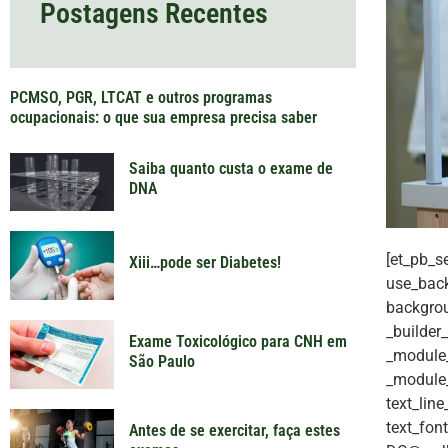
Postagens Recentes
PCMSO, PGR, LTCAT e outros programas
ocupacionais: o que sua empresa precisa saber
Saiba quanto custa o exame de
DNA
[et_pb_s
Xiii…pode ser Diabetes!
use_back
backgrou
_builder
Exame Toxicológico para CNH em
_module_
São Paulo
_module_p
text_lin
text_fon
Antes de se exercitar, faça estes