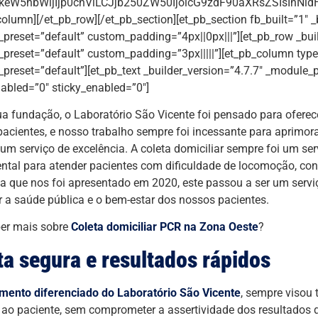
eW5hbWljIjp0cnVlLCJjb250ZW50IjoicG9zdF90aXRsZSIsInNldHR
column][/et_pb_row][/et_pb_section][et_pb_section fb_built=”1″ _
preset=”default” custom_padding=”4px||0px|||”][et_pb_row _buil
preset=”default” custom_padding=”3px|||||”][et_pb_column type=
preset=”default”][et_pb_text _builder_version=”4.7.7″ _module_p
abled=”0″ sticky_enabled=”0″]
a fundação, o Laboratório São Vicente foi pensado para oferec
pacientes, e nosso trabalho sempre foi incessante para aprimo
 um serviço de excelência. A coleta domiciliar sempre foi um 
tal para atender pacientes com dificuldade de locomoção, cont
 que nos foi apresentado em 2020, este passou a ser um servi
r a saúde pública e o bem-estar dos nossos pacientes.
er mais sobre
Coleta domiciliar PCR na Zona Oeste
?
ta segura e resultados rápidos
mento diferenciado do Laboratório São Vicente
, sempre visou 
 ao paciente, sem comprometer a assertividade dos resultados