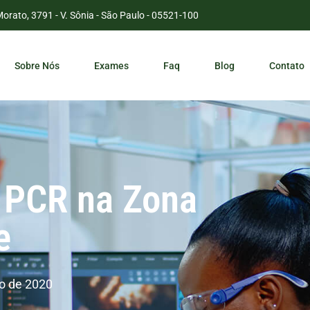
Morato, 3791 - V. Sônia - São Paulo - 05521-100
Sobre Nós
Exames
Faq
Blog
Contato
r PCR na Zona
e
o de 2020