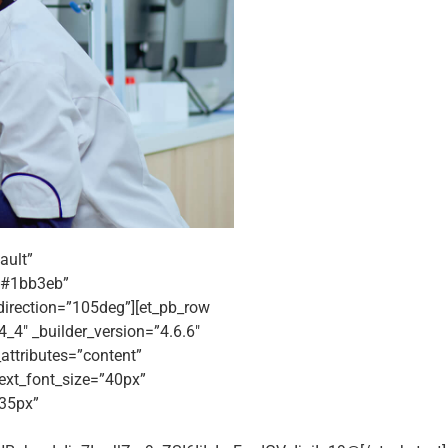
ault”
=”#1bb3eb”
irection=”105deg”][et_pb_row
_4″ _builder_version=”4.6.6″
attributes=”content”
 text_font_size=”40px”
”35px”