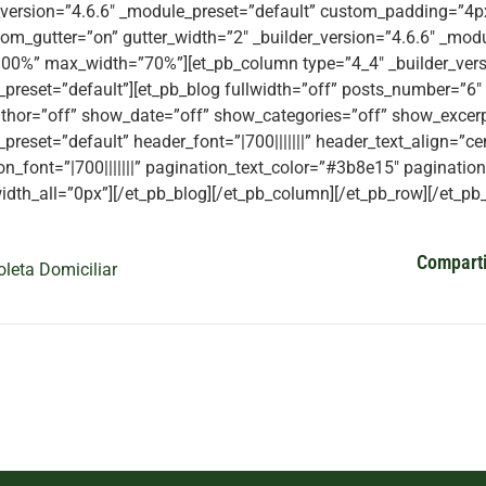
_version=”4.6.6″ _module_preset=”default” custom_padding=”4px|
om_gutter=”on” gutter_width=”2″ _builder_version=”4.6.6″ _modu
00%” max_width=”70%”][et_pb_column type=”4_4″ _builder_vers
preset=”default”][et_pb_blog fullwidth=”off” posts_number=”6″
hor=”off” show_date=”off” show_categories=”off” show_excerpt
preset=”default” header_font=”|700|||||||” header_text_align=”c
on_font=”|700|||||||” pagination_text_color=”#3b8e15″ paginatio
idth_all=”0px”][/et_pb_blog][/et_pb_column][/et_pb_row][/et_pb_
Comparti
oleta Domiciliar