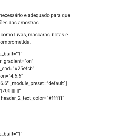
 necessário e adequado para que
ções das amostras.
, como luvas, máscaras, botas e
 comprometida.
b_built=”1″
r_gradient=”on”
t_end=”#25efcb”
ion=”4.6.6″
6.6″ _module_preset=”default”]
700|||||||”
” header_2_text_color=”#ffffff”
b_built=”1″