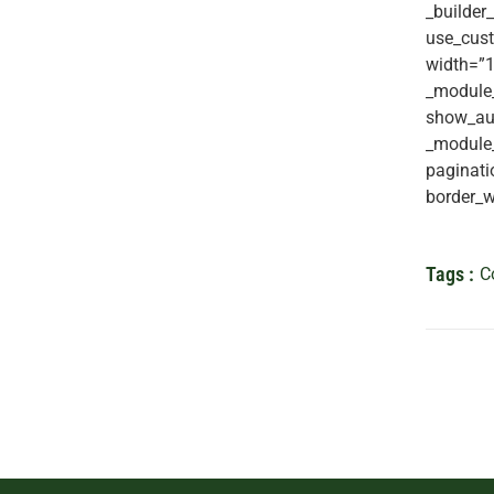
_builder
use_cust
width=”1
_module_
show_aut
_module_
paginati
border_w
Tags :
C