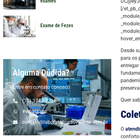
exames
DC@eyJk
[/et_pb_
_module_
_module_
Exame de Fezes
_module_
hover_en
Desde su
para os 
entregar
Alguma Dúdida?
fundamen
pandemia
Entre em contato conosco
preserva
Quer sab
(11) 3742-2216
Cole
#whatsapp
contato@laboratoriosaovicente.com.br
O
atendi
conforto