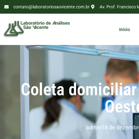
contato@laboratoriosaovicente.com.br
Av. Prof. Francisco 
Início
Coleta domicilia
Oest
admin
18 de dezembr