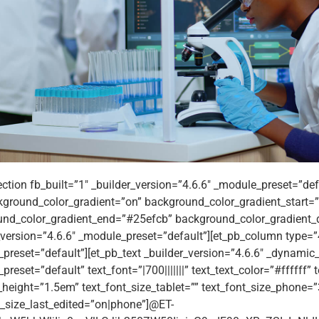
ection fb_built=”1″ _builder_version=”4.6.6″ _module_preset=”def
ground_color_gradient=”on” background_color_gradient_start
nd_color_gradient_end=”#25efcb” background_color_gradient_d
_version=”4.6.6″ _module_preset=”default”][et_pb_column type=”4
preset=”default”][et_pb_text _builder_version=”4.6.6″ _dynamic_
reset=”default” text_font=”|700|||||||” text_text_color=”#ffffff”
e_height=”1.5em” text_font_size_tablet=”” text_font_size_phone=
t_size_last_edited=”on|phone”]@ET-