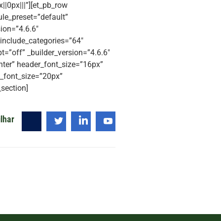
|0px|||”][et_pb_row
le_preset=”default”
ion=”4.6.6″
 include_categories=”64″
=”off” _builder_version=”4.6.6″
enter” header_font_size=”16px”
n_font_size=”20px”
section]
lhar