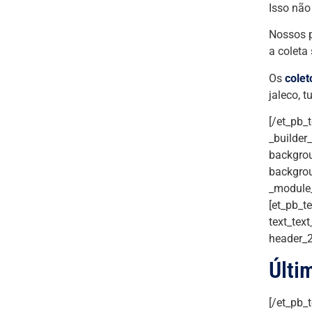
Isso não
Nossos p
a coleta
Os
colet
jaleco, 
[/et_pb_
_builder
backgrou
backgrou
_module_
[et_pb_te
text_text
header_2
Últi
[/et_pb_