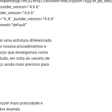
pbmdzIjp7ImJlZm9yZSI6IiIsImFmdGVyIjoiIn19@[/et_pb_text]
builder_version=”4.6.6″
der_version=”4.6.6″
”4_4″ _builder_version=”4.6.6″
reset=”default”
er uma estrutura diferenciada
rar nossos procedimentos e
serviço que enxergamos como
udo, em vista do cenário de
ço ainda mais precioso para
trazer mais praticidade e
 dos exames.