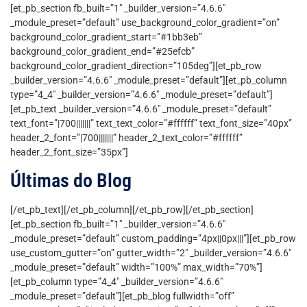
[et_pb_section fb_built=”1″ _builder_version=”4.6.6″
_module_preset=”default” use_background_color_gradient=”on”
background_color_gradient_start=”#1bb3eb”
background_color_gradient_end=”#25efcb”
background_color_gradient_direction=”105deg”][et_pb_row
_builder_version=”4.6.6″ _module_preset=”default”][et_pb_column
type=”4_4″ _builder_version=”4.6.6″ _module_preset=”default”]
[et_pb_text _builder_version=”4.6.6″ _module_preset=”default”
text_font=”|700|||||||” text_text_color=”#ffffff” text_font_size=”40px”
header_2_font=”|700|||||||” header_2_text_color=”#ffffff”
header_2_font_size=”35px”]
Últimas do Blog
[/et_pb_text][/et_pb_column][/et_pb_row][/et_pb_section]
[et_pb_section fb_built=”1″ _builder_version=”4.6.6″
_module_preset=”default” custom_padding=”4px||0px|||”][et_pb_row
use_custom_gutter=”on” gutter_width=”2″ _builder_version=”4.6.6″
_module_preset=”default” width=”100%” max_width=”70%”]
[et_pb_column type=”4_4″ _builder_version=”4.6.6″
_module_preset=”default”][et_pb_blog fullwidth=”off”