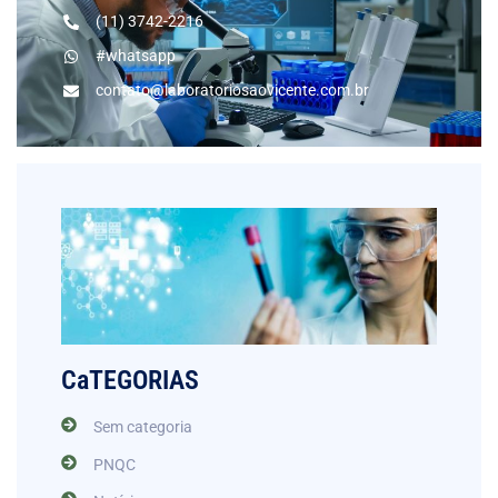
(11) 3742-2216
#whatsapp
contato@laboratoriosaovicente.com.br
CaTEGORIAS
Sem categoria
PNQC