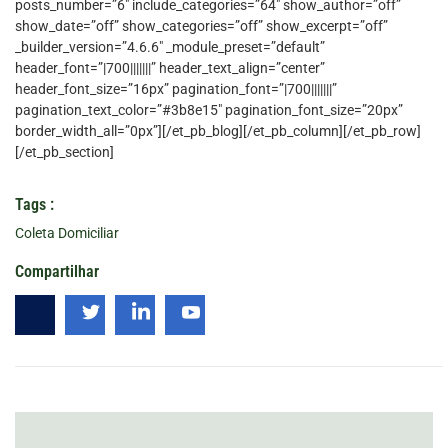
posts_number=”6″ include_categories=”64″ show_author=”off”
show_date=”off” show_categories=”off” show_excerpt=”off”
_builder_version=”4.6.6″ _module_preset=”default”
header_font=”|700|||||||” header_text_align=”center”
header_font_size=”16px” pagination_font=”|700|||||||”
pagination_text_color=”#3b8e15″ pagination_font_size=”20px”
border_width_all=”0px”][/et_pb_blog][/et_pb_column][/et_pb_row]
[/et_pb_section]
Tags :
Coleta Domiciliar
Compartilhar