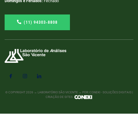
Domingos e Feriados:
Fechado
(11) 94303‑8808
© COPYRIGHT
2026
→ LABORATÓRIO SÃO VICENTE → POR: CONEKI - SOLUÇÕES DIGITAIS |
CRIAÇÃO DE SITES