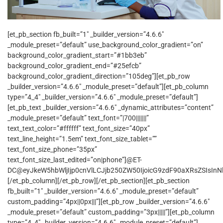
[et_pb_section fb_built=”1″ _builder_version=”4.6.6″
_module_preset=”default” use_background_color_gradient=”on”
background_color_gradient_start=”#1bb3eb”
background_color_gradient_end=”#25efcb”
background_color_gradient_direction=”105deg”][et_pb_row
_builder_version=”4.6.6″ _module_preset=”default”][et_pb_column
type=”4_4″ _builder_version=”4.6.6″ _module_preset=”default”]
[et_pb_text _builder_version=”4.6.6″ _dynamic_attributes=”content”
_module_preset=”default” text_font=”|700|||||||”
text_text_color=”#ffffff” text_font_size=”40px”
text_line_height=”1.5em” text_font_size_tablet=””
text_font_size_phone=”35px”
text_font_size_last_edited=”on|phone”]@ET-
DC@eyJkeW5hbWljIjp0cnVlLCJjb250ZW50IjoicG9zdF90aXRsZSIsInNld
[/et_pb_column][/et_pb_row][/et_pb_section][et_pb_section
fb_built=”1″ _builder_version=”4.6.6″ _module_preset=”default”
custom_padding=”4px||0px|||”][et_pb_row _builder_version=”4.6.6″
_module_preset=”default” custom_padding=”3px|||||”][et_pb_column
type=”4_4″ _builder_version=”4.6.6″ _module_preset=”default”]