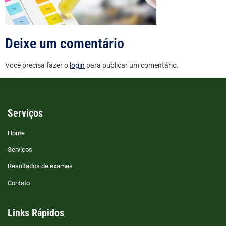
Deixe um comentário
Você precisa fazer o
login
para publicar um comentário.
Serviços
Home
Serviços
Resultados de exames
Contato
Links Rápidos