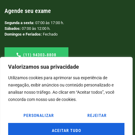
Agende seu exame
Segunda a sexta:
07:00 às 17:00 h.
Sábados:
07:00 às 12:00 h.
Domingos e Feriados:
Fechado
(11) 94303‑8808
Valorizamos sua privacidade
Utilizamos cookies para aprimorar sua experiência de
navegação, exibir anúncios ou conteúdo personalizado e
analisar nosso tráfego. Ao clicar em “Aceitar todos”, você
concorda com nosso uso de cookies.
PERSONALIZAR
REJEITAR
© COPYRIGHT
2026
→ LABORATÓRIO SÃO VICENTE → POR: CONEKI - SOLUÇÕES DIGITAIS |
CRIAÇÃO DE SITES
ACEITAR TUDO