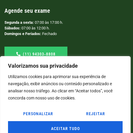
Agende seu exame
Segunda a sexta:
07:00 às 17:00 h.
Sábados:
07:00 às 12:00 h.
Domingos e Feriados:
Fechado
(11) 94303‑8808
Valorizamos sua privacidade
Utilizamos cookies para aprimorar sua experiência de
navegação, exibir anúncios ou conteúdo personalizado e
analisar nosso tráfego. Ao clicar em “Aceitar todos”, você
concorda com nosso uso de cookies.
PERSONALIZAR
REJEITAR
© COPYRIGHT
2026
→ LABORATÓRIO SÃO VICENTE → POR: CONEKI - SOLUÇÕES DIGITAIS |
CRIAÇÃO DE SITES
ACEITAR TUDO