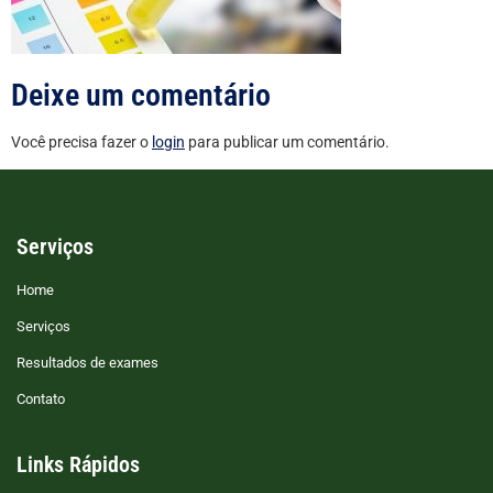
Deixe um comentário
Você precisa fazer o
login
para publicar um comentário.
Serviços
Home
Serviços
Resultados de exames
Contato
Links Rápidos