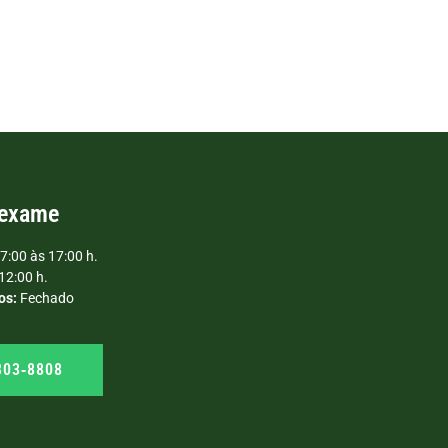
 exame
7:00 às 17:00 h.
12:00 h.
os:
Fechado
303‑8808