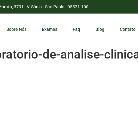
Morato, 3791 - V. Sônia - São Paulo - 05521-100
Sobre Nós
Exames
Faq
Blog
Contato
ratorio-de-analise-clini