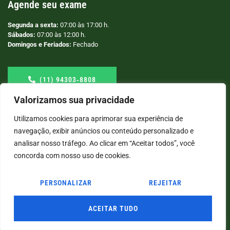
Agende seu exame
Segunda a sexta:
07:00 às 17:00 h.
Sábados:
07:00 às 12:00 h.
Domingos e Feriados:
Fechado
(11) 94303‑8808
Valorizamos sua privacidade
Utilizamos cookies para aprimorar sua experiência de
navegação, exibir anúncios ou conteúdo personalizado e
analisar nosso tráfego. Ao clicar em “Aceitar todos”, você
concorda com nosso uso de cookies.
PERSONALIZAR
REJEITAR
© COPYRIGHT
2026
→ LABORATÓRIO SÃO VICENTE → POR: CONEKI - SOLUÇÕES DIGITAIS |
CRIAÇÃO DE SITES
ACEITAR TUDO