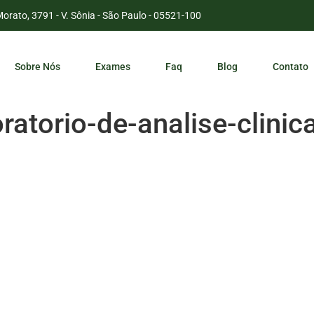
Morato, 3791 - V. Sônia - São Paulo - 05521-100
Sobre Nós
Exames
Faq
Blog
Contato
atorio-de-analise-clinic