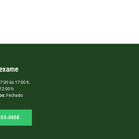
 exame
7:00 às 17:00 h.
12:00 h.
os:
Fechado
303‑8808