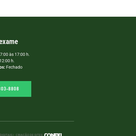
 exame
7:00 às 17:00 h.
12:00 h.
os:
Fechado
303‑8808
IGITAIS |
CRIAÇÃO DE SITES