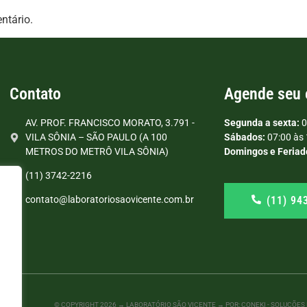
ntário.
Contato
Agende seu
AV. PROF. FRANCISCO MORATO, 3.791 -
Segunda a sexta:
0
VILA SÔNIA – SÃO PAULO (A 100
Sábados:
07:00 às 
METROS DO METRÔ VILA SÔNIA)
Domingos e Feriad
(11) 3742-2216
(11) 94
contato@laboratoriosaovicente.com.br
© COPYRIGHT
2026
→ LABORATÓRIO SÃO VICENTE → POR: CONEKI - SOLUÇÕES D