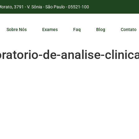
Morato, 3791 - V. Sônia - São Paulo - 05521-100
Sobre Nós
Exames
Faq
Blog
Contato
atorio-de-analise-clinic