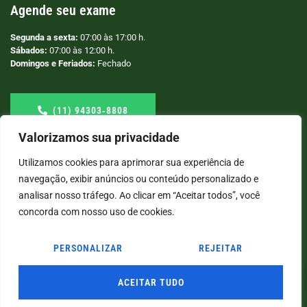
Agende seu exame
Segunda a sexta:
07:00 às 17:00 h.
Sábados:
07:00 às 12:00 h.
Domingos e Feriados:
Fechado
(11) 94303‑8808
Valorizamos sua privacidade
Utilizamos cookies para aprimorar sua experiência de
navegação, exibir anúncios ou conteúdo personalizado e
analisar nosso tráfego. Ao clicar em “Aceitar todos”, você
concorda com nosso uso de cookies.
PERSONALIZAR
REJEITAR
© COPYRIGHT
2026
→ LABORATÓRIO SÃO VICENTE → POR: CONEKI - SOLUÇÕES DIGITAIS |
CRIAÇÃO DE SITES
ACEITAR TUDO