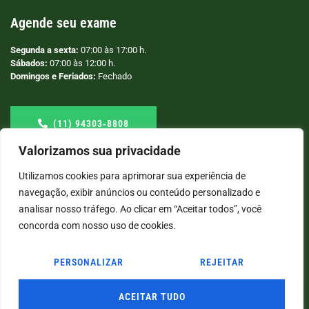
Agende seu exame
Segunda a sexta:
07:00 às 17:00 h.
Sábados:
07:00 às 12:00 h.
Domingos e Feriados:
Fechado
(11) 94303‑8808
Valorizamos sua privacidade
Utilizamos cookies para aprimorar sua experiência de
navegação, exibir anúncios ou conteúdo personalizado e
analisar nosso tráfego. Ao clicar em “Aceitar todos”, você
concorda com nosso uso de cookies.
PERSONALIZAR
REJEITAR
© COPYRIGHT
2026
→ LABORATÓRIO SÃO VICENTE → POR: CONEKI - SOLUÇÕES DIGITAIS |
CRIAÇÃO DE SITES
ACEITAR TUDO