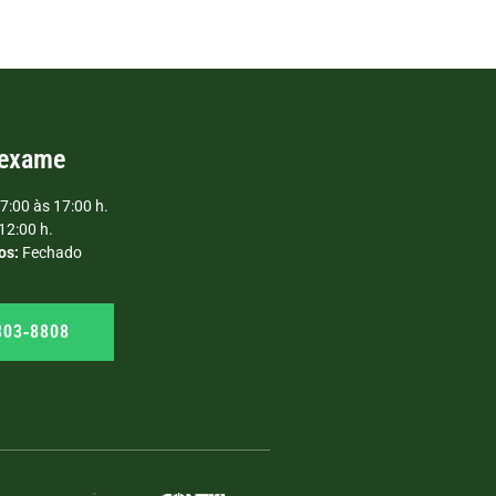
 exame
7:00 às 17:00 h.
12:00 h.
os:
Fechado
303‑8808