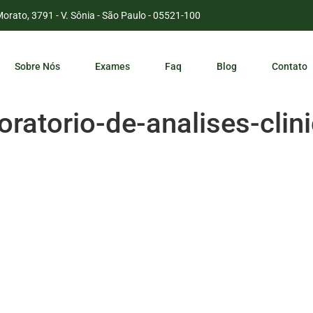
Morato, 3791 - V. Sônia - São Paulo - 05521-100
Sobre Nós
Exames
Faq
Blog
Contato
ratorio-de-analises-clin