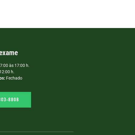
 exame
7:00 às 17:00 h.
12:00 h.
os:
Fechado
303‑8808