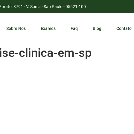
Morato, 3791 - V. Sônia - São Paulo - 05521-100
Sobre Nós
Exames
Faq
Blog
Contato
ise-clinica-em-sp