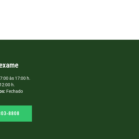
 exame
7:00 às 17:00 h.
12:00 h.
os:
Fechado
303‑8808