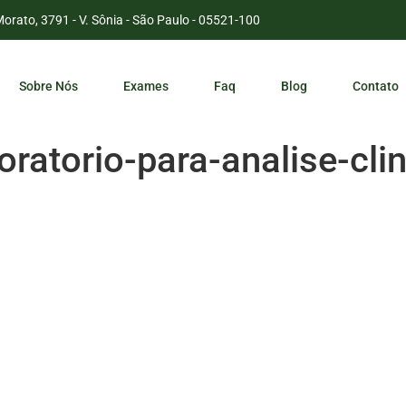
Morato, 3791 - V. Sônia - São Paulo - 05521-100
Sobre Nós
Exames
Faq
Blog
Contato
oratorio-para-analise-cli