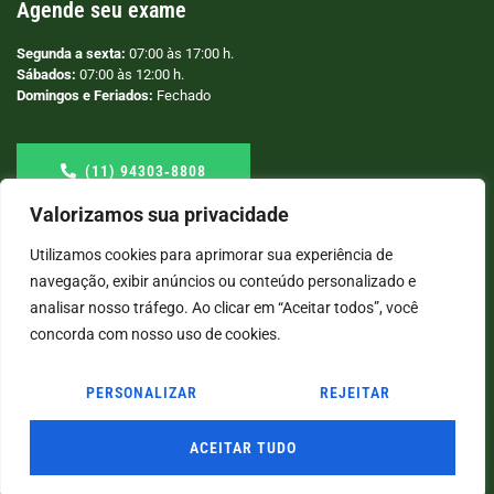
Agende seu exame
Segunda a sexta:
07:00 às 17:00 h.
Sábados:
07:00 às 12:00 h.
Domingos e Feriados:
Fechado
(11) 94303‑8808
Valorizamos sua privacidade
Utilizamos cookies para aprimorar sua experiência de
navegação, exibir anúncios ou conteúdo personalizado e
analisar nosso tráfego. Ao clicar em “Aceitar todos”, você
concorda com nosso uso de cookies.
PERSONALIZAR
REJEITAR
© COPYRIGHT
2026
→ LABORATÓRIO SÃO VICENTE → POR: CONEKI - SOLUÇÕES DIGITAIS |
CRIAÇÃO DE SITES
ACEITAR TUDO