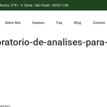
Morato, 3791 - V. Sônia - São Paulo - 05521-100
Sobre Nós
Exames
Faq
Blog
Contato
oratorio-de-analises-par
ntário.