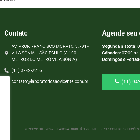
Contato
Agende seu
AV. PROF. FRANCISCO MORATO, 3.791 -
Segunda a sexta:
0
VILA SÔNIA – SÃO PAULO (A 100
Sábados:
07:00 às 
METROS DO METRÔ VILA SÔNIA)
Domingos e Feriad
(11) 3742-2216
(11) 94
contato@laboratoriosaovicente.com.br
© COPYRIGHT
2026
→ LABORATÓRIO SÃO VICENTE → POR: CONEKI - SOLUÇÕES D