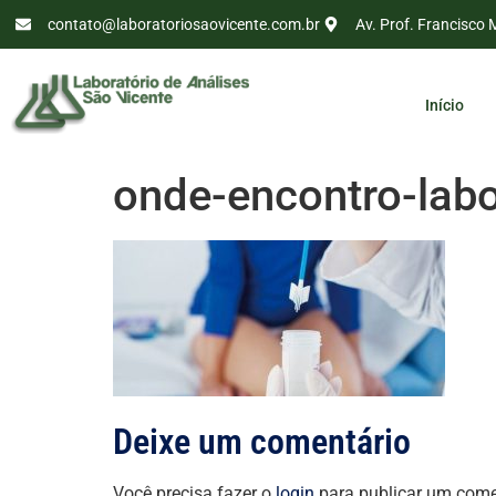
contato@laboratoriosaovicente.com.br
Av. Prof. Francisco 
Início
onde-encontro-lab
Deixe um comentário
Você precisa fazer o
login
para publicar um come