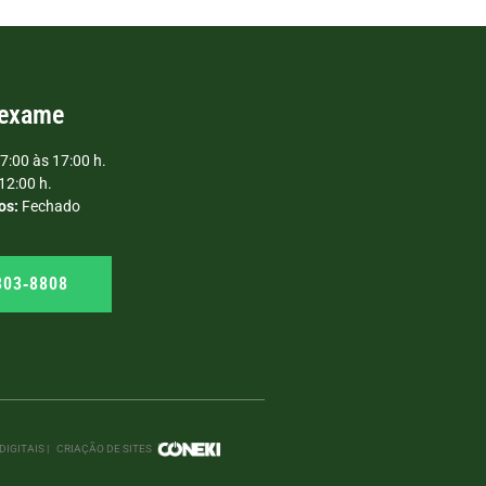
 exame
7:00 às 17:00 h.
12:00 h.
os:
Fechado
303‑8808
IGITAIS |
CRIAÇÃO DE SITES